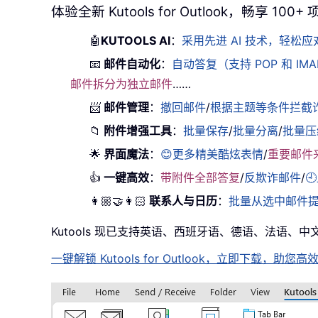
体验全新 Kutools for Outlook，畅享 10
🤖
KUTOOLS AI
：
采用先进 AI 技术，轻
📧
邮件自动化
：
自动答复（支持 POP 和 IM
邮件拆分为独立邮件
……
📨
邮件管理
：
撤回邮件
/
根据主题等条件拦截
📁
附件增强工具
：
批量保存
/
批量分离
/
批量压
🌟
界面魔法
：
😊更多精美酷炫表情
/
重要邮件
👍
一键高效
：
带附件全部答复
/
反欺诈邮件
/

👩🏼‍🤝‍👩🏻
联系人与日历
：
批量从选中邮件
Kutools 现已支持英语、西班牙语、德语、法语、
一键解锁 Kutools for Outlook，立即下载，助您