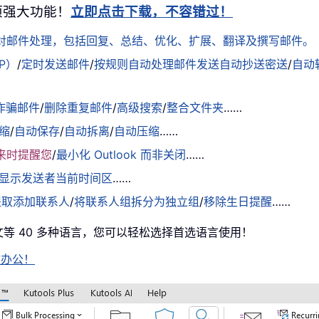
0+ 项强大功能！
立即点击下载，不容错过！
松应对邮件处理，包括回复、总结、优化、扩展、翻译及撰写邮件。
AP）
/
定时发送邮件
/
按规则自动处理邮件发送自动抄送密送
/
自动
诈骗邮件
/
删除重复邮件
/
高级搜索
/
整合文件夹
……
缩
/
自动保存
/
自动拆离
/
自动压缩
……
来时提醒您
/
最小化 Outlook 而非关闭
……
显示发送者当前时间区
……
提取添加联系人
/
将联系人组拆分为独立组
/
移除生日提醒
……
中文等 40 多种语言，您可以轻松选择首选语言使用！
高效办公！