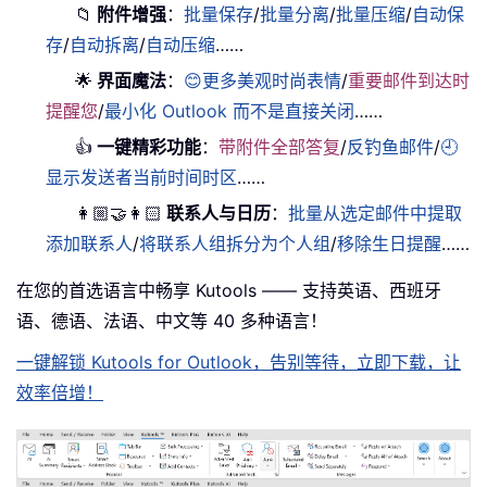
📁
附件增强
：
批量保存
/
批量分离
/
批量压缩
/
自动保
存
/
自动拆离
/
自动压缩
……
🌟
界面魔法
：
😊更多美观时尚表情
/
重要邮件到达时
提醒您
/
最小化 Outlook 而不是直接关闭
……
👍
一键精彩功能
：
带附件全部答复
/
反钓鱼邮件
/
🕘
显示发送者当前时间时区
……
👩🏼‍🤝‍👩🏻
联系人与日历
：
批量从选定邮件中提取
添加联系人
/
将联系人组拆分为个人组
/
移除生日提醒
……
在您的首选语言中畅享 Kutools —— 支持英语、西班牙
语、德语、法语、中文等 40 多种语言！
一键解锁 Kutools for Outlook，告别等待，立即下载，让
效率倍增！