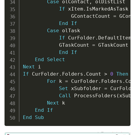
Case
 olContact
,
 olDistList

If
 xItem
.
IsMarkedAsTask 
=
                GContactCount 
=
 GCont
End
If
Case
 olTask

If
 CurFolder
.
DefaultItemT
            GTaskCount 
=
 GTaskCount 
+
End
If
End
Select
Next
If
 CurFolder
.
Folders
.
Count 
>
0
Then
For
 k 
=
 CurFolder
.
Folders
.
Cou
Set
 xSubfolder 
=
 CurFolde
Call
 ProcessFolders
(
xSubf
Next
 k

End
If
End
Sub