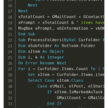
Next
Next
xTotalCount 
=
 GMailCount 
+
 GContactCo
xPrompt 
=
 xTotalCount 
&
" items have 
MsgBox xPrompt
,
 vbInformation 
+
 vbOKO
End
Sub
Sub
 ProcessFolders
(
ByVal
 CurFolder 
As
Dim
 xSubfolder 
As
 Outlook
.
Dim
 xItem 
As
Object
Dim
 i
,
 k 
As
Integer
On
Error
Resume
Next
For
 i 
=
 CurFolder
.
Items
.
Count 
To
1
St
Set
 xItem 
=
 CurFolder
.
Items
.
item
(
Select
Case
 xItem
.
Class
Case
 olMail
,
 olPost
,
 olSharing
If
 xItem
.
IsMarkedAsTask 
=
                GMailCount 
=
 GMailCou
End
If