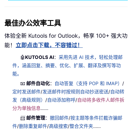
最佳办公效率工具
体验全新 Kutools for Outlook，畅享 100+ 强大功
能！
立即点击下载，不容错过！
🤖
KUTOOLS AI
：
采用先进 AI 技术，轻松处理邮
件，涵盖回复、摘要、优化、扩展、翻译及撰写等功
能。
📧
邮件自动化
：
自动答复（支持 POP 和 IMAP）
/
定时发送邮件
/
发送邮件时按规则自动抄送密送
/
自动转
发（高级规则）
/
自动添加称呼
/
自动将多收件人邮件拆
分为单独信息
……
📨
邮件管理
：
撤回邮件
/
按主题等条件拦截诈骗邮
件
/
删除重复邮件
/
高级搜索
/
整合文件夹
……