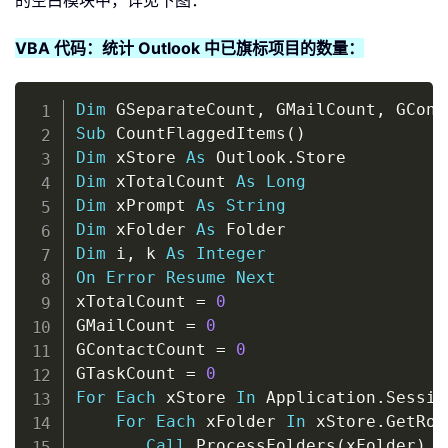
VBA 代码：统计 Outlook 中已旗标项目的数量：
Copy
Dim
 GSeparateCount
,
 GMailCount
,
 GCont
Sub
 CountFlaggedItems
(
)
Dim
 xStore 
As
 Outlook
.
Dim
 xTotalCount 
As
Long
Dim
 xPrompt 
As
String
Dim
 xFolder 
As
Dim
 i
,
 k 
As
Integer
On
Error
Resume
Next
xTotalCount 
=
0
GMailCount 
=
0
GContactCount 
=
0
GTaskCount 
=
0
For
Each
 xStore 
In
 Application
.
Sessio
For
Each
 xFolder 
In
 xStore
.
GetRoo
Call
 ProcessFolders
(
xFolder
)