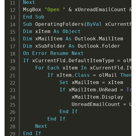
Next
MsgBox 
"Open "
&
 xUnreadEmailCount 
&
End
Sub
Sub
 OperatingFolders
(
ByVal
 xCurrentFl
Dim
 xItem 
As
Object
Dim
 xMailItem 
As
 Outlook
.
Dim
 xSubFolder 
As
 Outlook
.
On
Error
Resume
Next
If
 xCurrentFld
.
DefaultItemType 
=
 olMa
For
Each
 xItem 
In
 xCurrentFld
.
Ite
If
 xItem
.
Class
=
 olMail 
Then
Set
 xMailItem 
=
 xItem

If
 xMailItem
.
UnRead 
=
Tru
                xMailItem
.
Display

                UnreadEmailCount 
=
 Un
End
If
End
If
Next
End
If