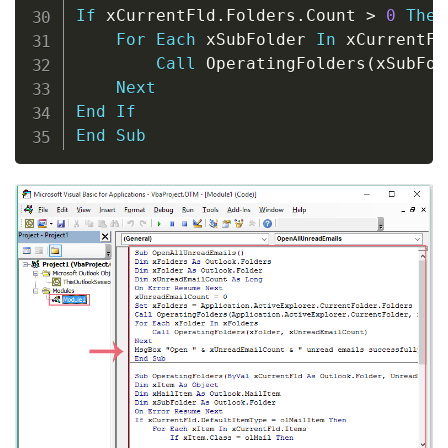
If
 xCurrentFld
.
Folders
.
Count 
>
0
Then
For
Each
 xSubFolder 
In
 xCurrentFl
Call
 OperatingFolders
(
xSubFol
Next
End
If
End
Sub