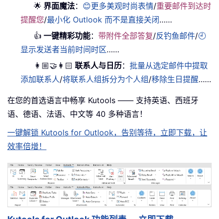
🌟
界面魔法
：
😊更多美观时尚表情
/
重要邮件到达时
提醒您
/
最小化 Outlook 而不是直接关闭
……
👍
一键精彩功能
：
带附件全部答复
/
反钓鱼邮件
/
🕘
显示发送者当前时间时区
……
👩🏼‍🤝‍👩🏻
联系人与日历
：
批量从选定邮件中提取
添加联系人
/
将联系人组拆分为个人组
/
移除生日提醒
……
在您的首选语言中畅享 Kutools —— 支持英语、西班牙
语、德语、法语、中文等 40 多种语言！
一键解锁 Kutools for Outlook，告别等待，立即下载，让
效率倍增！