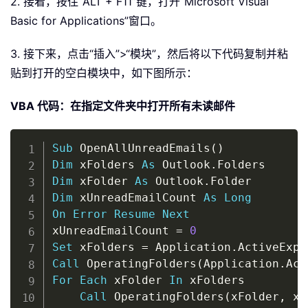
2. 接着，按住“ALT + F11”键，打开“Microsoft Visual
Basic for Applications”窗口。
3. 接下来，点击“插入”>“模块”，然后将以下代码复制并粘
贴到打开的空白模块中，如下图所示：
VBA 代码：在指定文件夹中打开所有未读邮件
Copy
Sub
 OpenAllUnreadEmails
(
)
Dim
 xFolders 
As
 Outlook
.
Dim
 xFolder 
As
 Outlook
.
Dim
 xUnreadEmailCount 
As
Long
On
Error
Resume
Next
xUnreadEmailCount 
=
0
Set
 xFolders 
=
 Application
.
ActiveExpl
Call
 OperatingFolders
(
Application
.
Act
For
Each
 xFolder 
In
 xFolders

Call
 OperatingFolders
(
xFolder
,
 xU