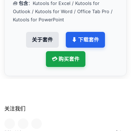
🧰
包含
：Kutools for Excel / Kutools for
Outlook / Kutools for Word / Office Tab Pro /
Kutools for PowerPoint
关于套件
⬇ 下载套件
💳 购买套件
关注我们