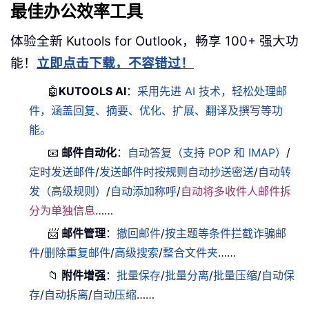
最佳办公效率工具
体验全新 Kutools for Outlook，畅享 100+ 强大功
能！
立即点击下载，不容错过！
🤖
KUTOOLS AI
：
采用先进 AI 技术，轻松处理邮
件，涵盖回复、摘要、优化、扩展、翻译及撰写等功
能。
📧
邮件自动化
：
自动答复（支持 POP 和 IMAP）
/
定时发送邮件
/
发送邮件时按规则自动抄送密送
/
自动转
发（高级规则）
/
自动添加称呼
/
自动将多收件人邮件拆
分为单独信息
……
📨
邮件管理
：
撤回邮件
/
按主题等条件拦截诈骗邮
件
/
删除重复邮件
/
高级搜索
/
整合文件夹
……
📁
附件增强
：
批量保存
/
批量分离
/
批量压缩
/
自动保
存
/
自动拆离
/
自动压缩
……