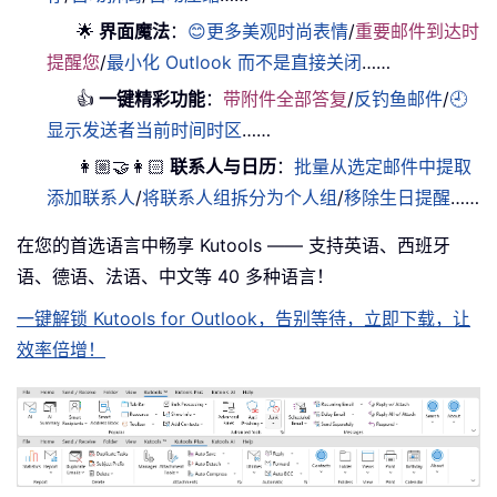
🌟
界面魔法
：
😊更多美观时尚表情
/
重要邮件到达时
提醒您
/
最小化 Outlook 而不是直接关闭
……
👍
一键精彩功能
：
带附件全部答复
/
反钓鱼邮件
/
🕘
显示发送者当前时间时区
……
👩🏼‍🤝‍👩🏻
联系人与日历
：
批量从选定邮件中提取
添加联系人
/
将联系人组拆分为个人组
/
移除生日提醒
……
在您的首选语言中畅享 Kutools —— 支持英语、西班牙
语、德语、法语、中文等 40 多种语言！
一键解锁 Kutools for Outlook，告别等待，立即下载，让
效率倍增！