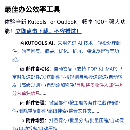
最佳办公效率工具
体验全新 Kutools for Outlook，畅享 100+ 强大功
能！
立即点击下载，不容错过！
🤖
KUTOOLS AI
：
采用先进 AI 技术，轻松处理邮
件，涵盖回复、摘要、优化、扩展、翻译及撰写等功
能。
📧
邮件自动化
：
自动答复（支持 POP 和 IMAP）
/
定时发送邮件
/
发送邮件时按规则自动抄送密送
/
自动转
发（高级规则）
/
自动添加称呼
/
自动将多收件人邮件拆
分为单独信息
……
📨
邮件管理
：
撤回邮件
/
按主题等条件拦截诈骗邮
件
/
删除重复邮件
/
高级搜索
/
整合文件夹
……
📁
附件增强
：
批量保存
/
批量分离
/
批量压缩
/
自动保
存
/
自动拆离
/
自动压缩
……