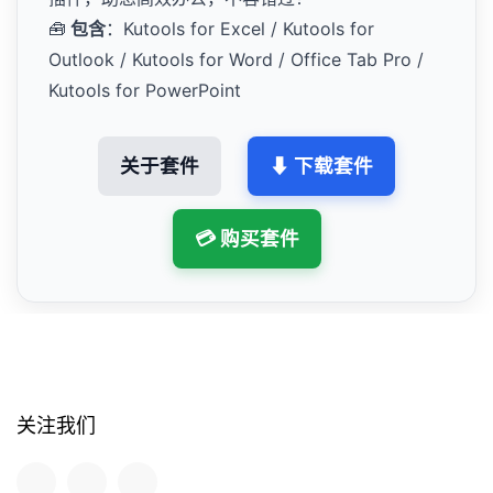
🧰
包含
：Kutools for Excel / Kutools for
Outlook / Kutools for Word / Office Tab Pro /
Kutools for PowerPoint
关于套件
⬇ 下载套件
💳 购买套件
关注我们