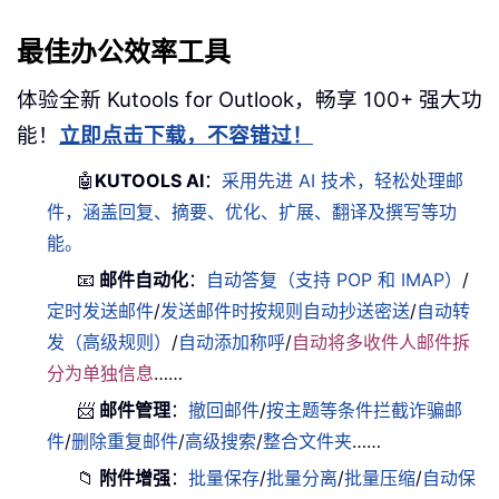
最佳办公效率工具
体验全新 Kutools for Outlook，畅享 100+ 强大功
能！
立即点击下载，不容错过！
🤖
KUTOOLS AI
：
采用先进 AI 技术，轻松处理邮
件，涵盖回复、摘要、优化、扩展、翻译及撰写等功
能。
📧
邮件自动化
：
自动答复（支持 POP 和 IMAP）
/
定时发送邮件
/
发送邮件时按规则自动抄送密送
/
自动转
发（高级规则）
/
自动添加称呼
/
自动将多收件人邮件拆
分为单独信息
……
📨
邮件管理
：
撤回邮件
/
按主题等条件拦截诈骗邮
件
/
删除重复邮件
/
高级搜索
/
整合文件夹
……
📁
附件增强
：
批量保存
/
批量分离
/
批量压缩
/
自动保