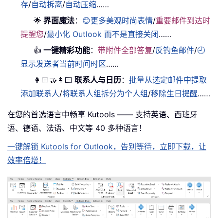
存
/
自动拆离
/
自动压缩
……
🌟
界面魔法
：
😊更多美观时尚表情
/
重要邮件到达时
提醒您
/
最小化 Outlook 而不是直接关闭
……
👍
一键精彩功能
：
带附件全部答复
/
反钓鱼邮件
/
🕘
显示发送者当前时间时区
……
👩🏼‍🤝‍👩🏻
联系人与日历
：
批量从选定邮件中提取
添加联系人
/
将联系人组拆分为个人组
/
移除生日提醒
……
在您的首选语言中畅享 Kutools —— 支持英语、西班牙
语、德语、法语、中文等 40 多种语言！
一键解锁 Kutools for Outlook，告别等待，立即下载，让
效率倍增！