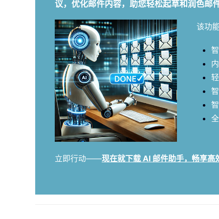
议，优化邮件内容，助您轻松起草和润色邮
该功
智
内
轻
智
智
全
立即行动——
现在就下载 AI 邮件助手，畅享高