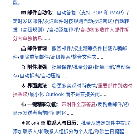
能。
📧
邮件自动化
：
自动答复（支持 POP 和 IMAP）
/
定时发送邮件
/
发送邮件时按规则自动抄送密送
/
自动转
发（高级规则）
/
自动添加称呼
/
自动将多收件人邮件拆
分为单独信息
……
📨
邮件管理
：
撤回邮件
/
按主题等条件拦截诈骗邮
件
/
删除重复邮件
/
高级搜索
/
整合文件夹
……
📁
附件增强
：
批量保存
/
批量分离
/
批量压缩
/
自动保
存
/
自动拆离
/
自动压缩
……
🌟
界面魔法
：
😊更多美观时尚表情
/
重要邮件到达时
提醒您
/
最小化 Outlook 而不是直接关闭
……
👍
一键精彩功能
：
带附件全部答复
/
反钓鱼邮件
/
🕘
显示发送者当前时间时区
……
👩🏼‍🤝‍👩🏻
联系人与日历
：
批量从选定邮件中提取
添加联系人
/
将联系人组拆分为个人组
/
移除生日提醒
……