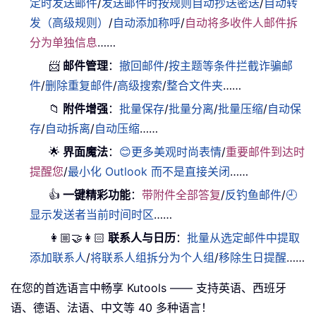
定时发送邮件
/
发送邮件时按规则自动抄送密送
/
自动转
发（高级规则）
/
自动添加称呼
/
自动将多收件人邮件拆
分为单独信息
……
📨
邮件管理
：
撤回邮件
/
按主题等条件拦截诈骗邮
件
/
删除重复邮件
/
高级搜索
/
整合文件夹
……
📁
附件增强
：
批量保存
/
批量分离
/
批量压缩
/
自动保
存
/
自动拆离
/
自动压缩
……
🌟
界面魔法
：
😊更多美观时尚表情
/
重要邮件到达时
提醒您
/
最小化 Outlook 而不是直接关闭
……
👍
一键精彩功能
：
带附件全部答复
/
反钓鱼邮件
/
🕘
显示发送者当前时间时区
……
👩🏼‍🤝‍👩🏻
联系人与日历
：
批量从选定邮件中提取
添加联系人
/
将联系人组拆分为个人组
/
移除生日提醒
……
在您的首选语言中畅享 Kutools —— 支持英语、西班牙
语、德语、法语、中文等 40 多种语言！