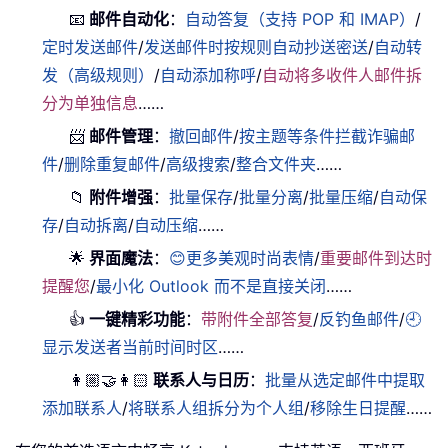
📧
邮件自动化
：
自动答复（支持 POP 和 IMAP）
/
定时发送邮件
/
发送邮件时按规则自动抄送密送
/
自动转
发（高级规则）
/
自动添加称呼
/
自动将多收件人邮件拆
分为单独信息
……
📨
邮件管理
：
撤回邮件
/
按主题等条件拦截诈骗邮
件
/
删除重复邮件
/
高级搜索
/
整合文件夹
……
📁
附件增强
：
批量保存
/
批量分离
/
批量压缩
/
自动保
存
/
自动拆离
/
自动压缩
……
🌟
界面魔法
：
😊更多美观时尚表情
/
重要邮件到达时
提醒您
/
最小化 Outlook 而不是直接关闭
……
👍
一键精彩功能
：
带附件全部答复
/
反钓鱼邮件
/
🕘
显示发送者当前时间时区
……
👩🏼‍🤝‍👩🏻
联系人与日历
：
批量从选定邮件中提取
添加联系人
/
将联系人组拆分为个人组
/
移除生日提醒
……