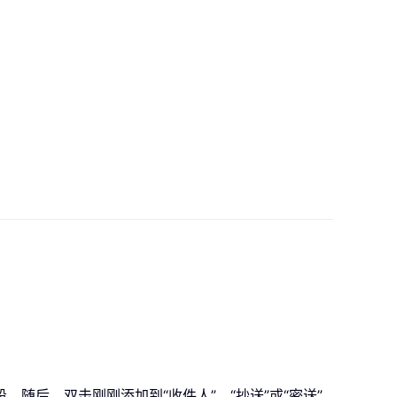
段。随后，双击刚刚添加到“收件人”、“抄送”或“密送”