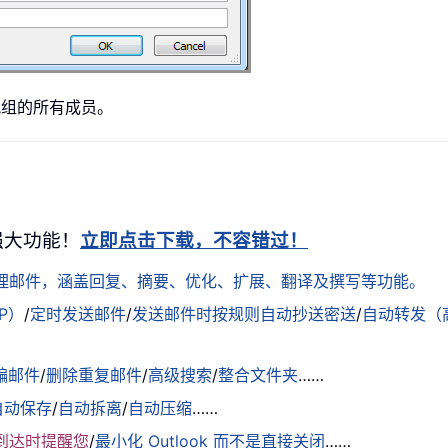
讯组的所有成员。
+ 强大功能！
立即点击下载，不容错过！
松处理邮件，涵盖回复、摘要、优化、扩展、翻译及撰写等功能。
AP）
/
定时发送邮件
/
发送邮件时按规则自动抄送密送
/
自动转发（
骗邮件
/
删除重复邮件
/
高级搜索
/
整合文件夹
……
自动保存
/
自动拆离
/
自动压缩
……
到达时提醒您
/
最小化 Outlook 而不是直接关闭
……