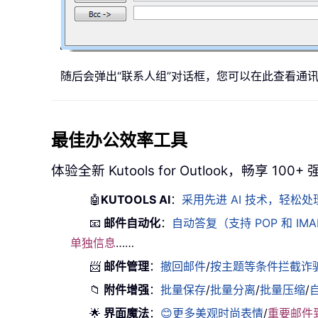
随后会弹出“联系人组”对话框，您可以在此查看通
最佳办公效率工具
体验全新 Kutools for Outlook，畅享 100
🤖
KUTOOLS AI
：
采用先进 AI 技术，轻
📧
邮件自动化
：
自动答复（支持 POP 和 IM
单独信息
……
📨
邮件管理
：
撤回邮件
/
按主题等条件拦截诈
📁
附件增强
：
批量保存
/
批量分离
/
批量压缩
/
🌟
界面魔法
：
😊更多美观时尚表情
/
重要邮件