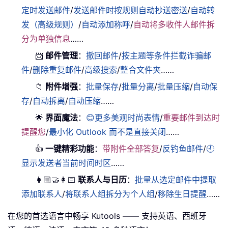
定时发送邮件
/
发送邮件时按规则自动抄送密送
/
自动转
发（高级规则）
/
自动添加称呼
/
自动将多收件人邮件拆
分为单独信息
……
📨
邮件管理
：
撤回邮件
/
按主题等条件拦截诈骗邮
件
/
删除重复邮件
/
高级搜索
/
整合文件夹
……
📁
附件增强
：
批量保存
/
批量分离
/
批量压缩
/
自动保
存
/
自动拆离
/
自动压缩
……
🌟
界面魔法
：
😊更多美观时尚表情
/
重要邮件到达时
提醒您
/
最小化 Outlook 而不是直接关闭
……
👍
一键精彩功能
：
带附件全部答复
/
反钓鱼邮件
/
🕘
显示发送者当前时间时区
……
👩🏼‍🤝‍👩🏻
联系人与日历
：
批量从选定邮件中提取
添加联系人
/
将联系人组拆分为个人组
/
移除生日提醒
……
在您的首选语言中畅享 Kutools —— 支持英语、西班牙