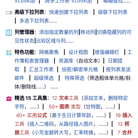
VLookup
|
跨多工作表 VLookup
|
模糊查找
……
高级下拉列表
：
快速创建下拉列表
|
级联下拉列表
|
多选下拉列表
……
列管理器
：
添加指定数量的列
|
移动列
|
切换隐藏列的可
见性状态
|
比较区域与列
……
特色功能
：
网格聚焦
|
设计视图
|
增强编辑栏
|
工
作簿和表管理器
|
资源库
（自动文本）
|
日期提
取
|
汇总工作表
|
加密/解密单元格
|
按列表发送
邮件
|
超级筛选
|
特殊筛选
（筛选粗体单元格/斜
体/删除线……） ......
精选 15 工具集
：
12
文本
工具
（
添加文本
，
删除特定
字符
，……）
|
50+
图表
类型
（
甘特图
，……）
|
40+ 实用
公式
（
基于生日计算年龄
，……）
|
19
插入
工具
（
插入二维码
，
从路径插入图片
，……）
|
12
转
换
工具
（
小写金额转大写
，
汇率转换
，……）
|
7
合并