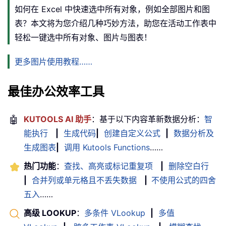
如何在 Excel 中快速选中所有对象，例如全部图片和图
表？本文将为您介绍几种巧妙方法，助您在活动工作表中
轻松一键选中所有对象、图片与图表！
更多图片使用教程……
最佳办公效率工具
🤖
KUTOOLS AI 助手
：基于以下内容革新数据分析：
智
能执行
|
生成代码
|
创建自定义公式
|
数据分析及
生成图表
|
调用 Kutools Functions
……
热门功能
：
查找、高亮或标记重复项
|
删除空白行
|
合并列或单元格且不丢失数据
|
不使用公式的四舍
五入
……
高级 LOOKUP
：
多条件 VLookup
|
多值