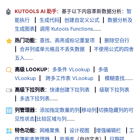
🤖
KUTOOLS AI 助手
：基于以下内容革新数据分析：
智
能执行
|
生成代码
|
创建自定义公式
|
数据分析及
生成图表
|
调用 Kutools Functions
……
热门功能
：
查找、高亮或标记重复项
|
删除空白行
|
合并列或单元格且不丢失数据
|
不使用公式的四舍
五入
……
高级 LOOKUP
：
多条件 VLookup
|
多值
VLookup
|
跨多工作表 VLookup
|
模糊查找
……
高级下拉列表
：
快速创建下拉列表
|
级联下拉列表
|
多选下拉列表
……
列管理器
：
添加指定数量的列
|
移动列
|
切换隐藏列的可
见性状态
|
比较区域与列
……
特色功能
：
网格聚焦
|
设计视图
|
增强编辑栏
|
工
作簿和表管理器
|
资源库
（自动文本）
|
日期提