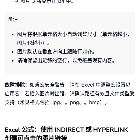
→ 图片 3 将显示在 B4 中。
Set
 addedPic 
=
 ActiveSheet
.
Pi
With
 addedPic

.
Top 
=
 targetRange
.
Offset
备注：
.
Left 
=
 targetRange
.
Offse
图片将根据单元格大小自动调整尺寸（单元格越小，
.
Width 
=
 targetRange
.
Offs
.
Height 
=
 targetRange
.
Off
图片也越小）。
.
Placement 
=
 xlMoveAndSize
图片默认在垂直方向上跟随行对齐。
End
With
请确保留出足够的空行，以免覆盖现有内容。
Next
 i

    Application
.
ScreenUpdating 
=
True
故障排除：
如遇宏安全警告，请在 Excel 中调整宏设置以
启用宏；若插入图片时出错，请确认路径有效且文件类型受
    MsgBox 
"Inserted "
&
 UBound
(
selec
支持（常见格式包括 .jpg、。png、。bmp）。
End
Sub
Excel 公式：使用 INDIRECT 或 HYPERLINK
创建可点击的图片链接