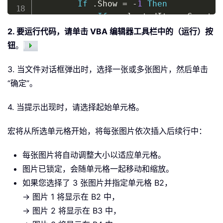
If
.
Show 
=
-
1
Then
If
.
selectedItems
.
Count 
=
2. 要运行代码，请单击 VBA 编辑器工具栏中的（运行）按
ReDim
 selectedItems
(
1
To
钮
。
For
 i 
=
1
To
.
selectedIte
                selectedItems
(
i
)
=
.
s
3. 当文件对话框弹出时，选择一张或多张图片，然后单击
Next
 i

“确定”。
Else
Exit
Sub
4. 当提示出现时，请选择起始单元格。
End
If
End
With
宏将从所选单元格开始，将每张图片依次插入后续行中：
Set
 targetRange 
=
 Application
.
Inp
每张图片将自动调整大小以适应单元格。
If
 targetRange 
Is
Nothing
Then
Ex
图片已锁定，会随单元格一起移动和缩放。
如果您选择了 3 张图片并指定单元格 B2，
    Application
.
ScreenUpdating 
=
Fals
→ 图片 1 将显示在 B2 中，
→ 图片 2 将显示在 B3 中，
For
 i 
=
1
To
 UBound
(
selectedItems