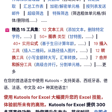
取
|
汇总工作表
|
加密/解密单元格
|
按列表发送
邮件
|
超级筛选
|
特殊筛选
（筛选粗体单元格/斜
体/删除线……） ......
精选 15 工具集
：
12
文本
工具
（
添加文本
，
删除特定
字符
，……）
|
50+
图表
类型
（
甘特图
，……）
|
40+ 实用
公式
（
基于生日计算年龄
，……）
|
19
插入
工具
（
插入二维码
，
从路径插入图片
，……）
|
12
转
换
工具
（
小写金额转大写
，
汇率转换
，……）
|
7
合并
和拆分
工具
（
高级合并行
，
分割单元格
，……）
|
……更
多
在您的首选语言中使用 Kutools – 支持英语、西班牙语、德
语、法语、中文及 40+ 种其他语言！
使用 Kutools for Excel 大幅提升您的 Excel 技能，
体验前所未有的高效。
Kutools for Excel 提供 300