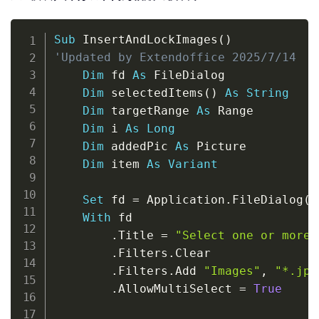
Copy
Sub
 InsertAndLockImages
(
)
'Updated by Extendoffice 2025/7/14
Dim
 fd 
As
 FileDialog

Dim
 selectedItems
(
)
As
String
Dim
 targetRange 
As
 Range

Dim
 i 
As
Long
Dim
 addedPic 
As
 Picture

Dim
 item 
As
Variant
Set
 fd 
=
 Application
.
FileDialog
(
m
With
 fd

.
Title 
=
"Select one or more 
.
Filters
.
Clear

.
Filters
.
Add 
"Images"
,
"*.jpg
.
AllowMultiSelect 
=
True