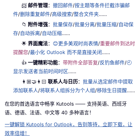
📨
邮件管理
：
撤回邮件
/
按主题等条件拦截诈骗邮
件
/
删除重复邮件
/
高级搜索
/
整合文件夹
……
📁
附件增强
：
批量保存
/
批量分离
/
批量压缩
/
自动保
存
/
自动拆离
/
自动压缩
……
🌟
界面魔法
：
😊更多美观时尚表情
/
重要邮件到达时
提醒您
/
最小化 Outlook 而不是直接关闭
……
👍
一键精彩功能
：
带附件全部答复
/
反钓鱼邮件
/
🕘
显示发送者当前时间时区
……
👩🏼‍🤝‍👩🏻
联系人与日历
：
批量从选定邮件中提取
添加联系人
/
将联系人组拆分为个人组
/
移除生日提醒
……
在您的首选语言中畅享 Kutools —— 支持英语、西班牙
语、德语、法语、中文等 40 多种语言！
一键解锁 Kutools for Outlook，告别等待，立即下载，让
效率倍增！