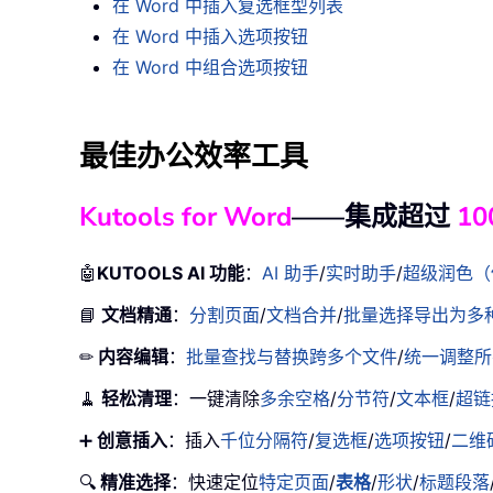
在 Word 中插入复选框型列表
在 Word 中插入选项按钮
在 Word 中组合选项按钮
最佳办公效率工具
Kutools for Word
——集成超过
10
🤖
KUTOOLS AI 功能
：
AI 助手
/
实时助手
/
超级润色（
📘
文档精通
：
分割页面
/
文档合并
/
批量选择导出为多种格
✏
内容编辑
：
批量查找与替换跨多个文件
/
统一调整所
🧹
轻松清理
：一键清除
多余空格
/
分节符
/
文本框
/
超链
➕
创意插入
：插入
千位分隔符
/
复选框
/
选项按钮
/
二维
🔍
精准选择
：快速定位
特定页面
/
表格
/
形状
/
标题段落