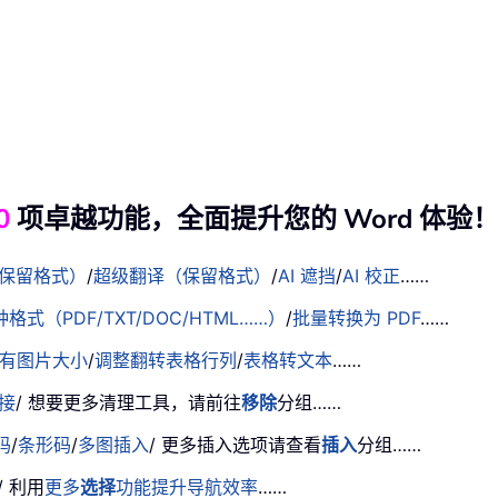
0
项卓越功能，全面提升您的 Word 体验
保留格式）
/
超级翻译（保留格式）
/
AI 遮挡
/
AI 校正
……
式（PDF/TXT/DOC/HTML……）
/
批量转换为 PDF
……
有图片大小
/
调整翻转表格行列
/
表格转文本
……
接
/ 想要更多清理工具，请前往
移除
分组……
码
/
条形码
/
多图插入
/ 更多插入选项请查看
插入
分组……
/ 利用
更多
选择
功能提升导航效率
……