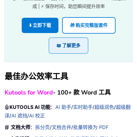
成 | ⚡ 保存时间，助您瞬间提升效率
⬇️ 立即下载
🎁 购买完整版套件
📖 了解更多
最佳办公效率工具
Kutools for Word
- 100+ 款 Word 工具
🤖
KUTOOLS AI 功能
：
AI 助手
/
实时助手
/
超级润色
/
超级翻
译
/
AI 遮挡
/
AI 校正
📘
文档大师
：
拆分页
/
文档合并
/
批量转换为 PDF