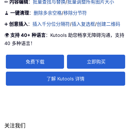
✏
内容编辑
：
批量查找与替换
/
批量调整所有图片大小
🧹
一键清理
：
删除多余空格
/
移除分节符
➕
创意插入
：
插入千分位分隔符
/
插入复选框
/
创建二维码
🌍
支持 40+ 种语言
：Kutools 助您畅享无障碍沟通，支持
40 多种语言！
免费下载
立即购买
了解 Kutools 详情
关注我们