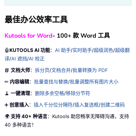
最佳办公效率工具
Kutools for Word
- 100+ 款 Word 工具
🤖
KUTOOLS AI 功能
：
AI 助手
/
实时助手
/
超级润色
/
超级翻
译
/
AI 遮挡
/
AI 校正
📘
文档大师
：
拆分页
/
文档合并
/
批量转换为 PDF
✏
内容编辑
：
批量查找与替换
/
批量调整所有图片大小
🧹
一键清理
：
删除多余空格
/
移除分节符
➕
创意插入
：
插入千分位分隔符
/
插入复选框
/
创建二维码
🌍
支持 40+ 种语言
：Kutools 助您畅享无障碍沟通，支持
40 多种语言！