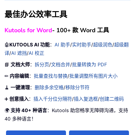
最佳办公效率工具
Kutools for Word
- 100+ 款 Word 工具
🤖
KUTOOLS AI 功能
：
AI 助手
/
实时助手
/
超级润色
/
超级翻
译
/
AI 遮挡
/
AI 校正
📘
文档大师
：
拆分页
/
文档合并
/
批量转换为 PDF
✏
内容编辑
：
批量查找与替换
/
批量调整所有图片大小
🧹
一键清理
：
删除多余空格
/
移除分节符
➕
创意插入
：
插入千分位分隔符
/
插入复选框
/
创建二维码
🌍
支持 40+ 种语言
：Kutools 助您畅享无障碍沟通，支持
40 多种语言！