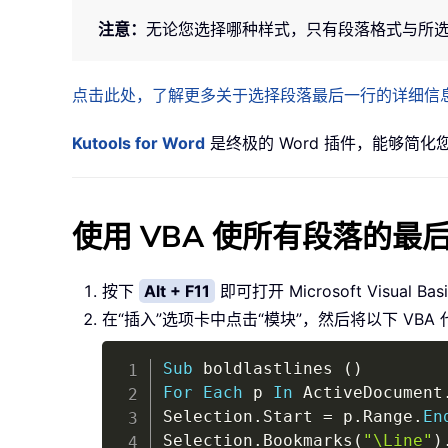
注意：
无论您选择哪种样式，只有段落格式与所
点击此处，了解更多关于选择段落最后一行的详细信
Kutools for Word
是终极的 Word 插件，能够简
使用 VBA 使所有段落的最
按下
Alt + F11
即可打开 Microsoft Visual Basi
在“插入”选项卡中点击“模块”，然后将以下 VB
Sub
 boldlastlines 
(
)
For
Each
 p 
In
 ActiveDocument
Selection
.
Start 
=
 p
.
Range
.
En
Selection
.
Bookmarks
(
"\Line"
)