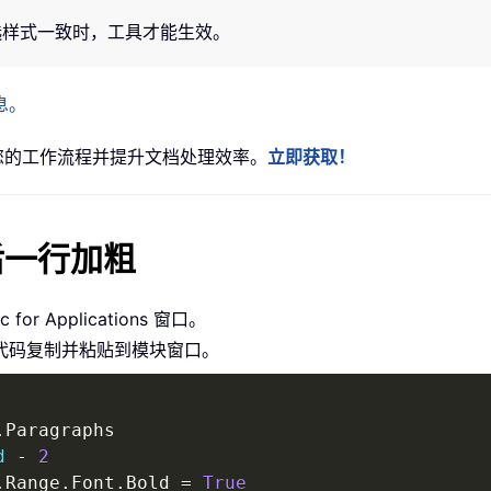
选样式一致时，工具才能生效。
息。
化您的工作流程并提升文档处理效率。
立即获取！
后一行加粗
c for Applications 窗口。
A 代码复制并粘贴到模块窗口。
.
Paragraphs

d
-
2
.
Range
.
Font
.
Bold 
=
True