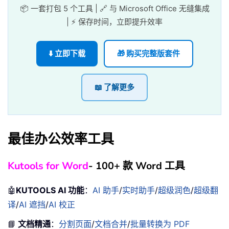
📦 一套打包 5 个工具 | 🔗 与 Microsoft Office 无缝集成
| ⚡ 保存时间，立即提升效率
⬇️ 立即下载
🎁 购买完整版套件
📖 了解更多
最佳办公效率工具
Kutools for Word
- 100+ 款 Word 工具
🤖
KUTOOLS AI 功能
：
AI 助手
/
实时助手
/
超级润色
/
超级翻
译
/
AI 遮挡
/
AI 校正
📘
文档精通
：
分割页面
/
文档合并
/
批量转换为 PDF