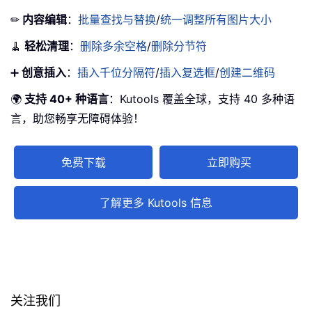
✏
内容编辑
：
批量查找与替换
/
统一调整所有图片大小
🧹
轻松清理
：
删除多余空格
/
删除分节符
➕
创意插入
：
插入千位分隔符
/
插入复选框
/
创建二维码
🌍
支持 40+ 种语言
：Kutools 覆盖全球，支持 40 多种语
言，助您畅享无障碍体验！
免费下载
立即购买
了解更多 Kutools 信息
关注我们