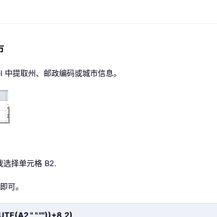
市
el 中提取州、邮政编码或城市信息。
选择单元格 B2.
即可。
TE(A2," ",""))+8,2)