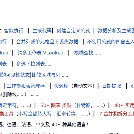
：
智能执行
|
生成代码
|
创建自定义公式
|
数据分析及生成
白行
|
合并列或单元格且不丢失数据
|
不使用公式的四舍五
kup
|
跨多工作表 VLookup
|
模糊查找
……
列表
|
多选下拉列表
……
列的可见性状态
|
比较区域与列
……
|
工作簿和表管理器
|
资源库
（自动文本）
|
日期提取
|
线……） ......
特定字符
，……）
|
50+
图表
类型
（
甘特图
，……）
|
40+ 实
换
工具
（
小写金额转大写
，
汇率转换
，……）
|
7
合并和拆分
工
牙语、德语、法语、中文及 40+ 种其他语言！