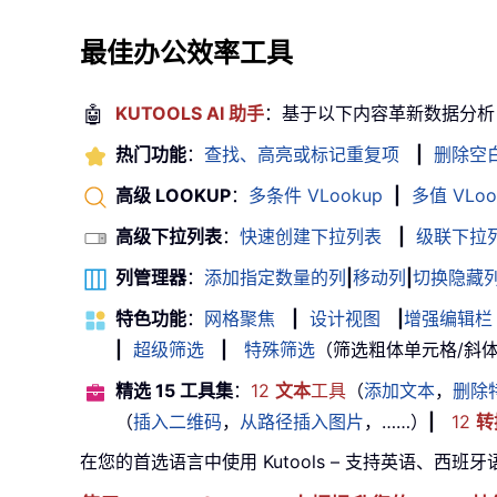
最佳办公效率工具
🤖
KUTOOLS AI 助手
：基于以下内容革新数据分析
热门功能
：
查找、高亮或标记重复项
|
删除空
高级 LOOKUP
：
多条件 VLookup
|
多值 VLoo
高级下拉列表
：
快速创建下拉列表
|
级联下拉
列管理器
：
添加指定数量的列
|
移动列
|
切换隐藏
特色功能
：
网格聚焦
|
设计视图
|
增强编辑栏
|
超级筛选
|
特殊筛选
（筛选粗体单元格/斜体/删除
精选 15 工具集
：
12
文本
工具
（
添加文本
，
删除
（
插入二维码
，
从路径插入图片
，……）
|
12
转
在您的首选语言中使用 Kutools – 支持英语、西班