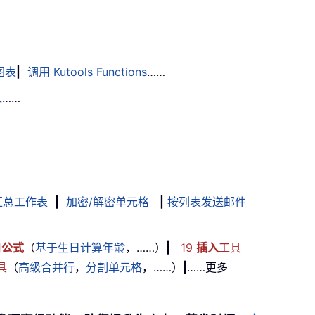
图表
|
调用 Kutools Functions
……
入
……
汇总工作表
|
加密/解密单元格
|
按列表发送邮件
用
公式
（
基于生日计算年龄
，……）
|
19
插入
工具
具
（
高级合并行
，
分割单元格
，……）
|
……更多