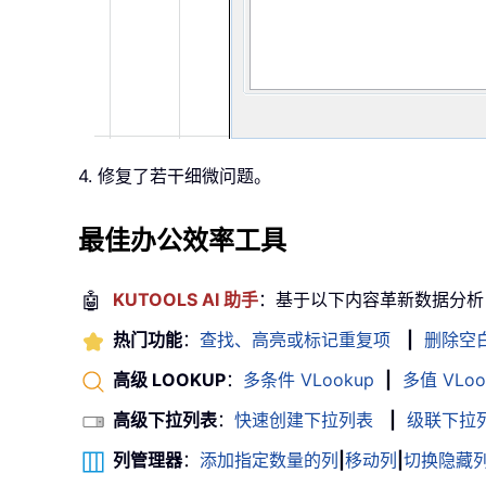
4. 修复了若干细微问题。
最佳办公效率工具
🤖
KUTOOLS AI 助手
：基于以下内容革新数据分析
热门功能
：
查找、高亮或标记重复项
|
删除空
高级 LOOKUP
：
多条件 VLookup
|
多值 VLoo
高级下拉列表
：
快速创建下拉列表
|
级联下拉
列管理器
：
添加指定数量的列
|
移动列
|
切换隐藏