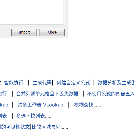
：
智能执行
|
生成代码
|
创建自定义公式
|
数据分析及生成
白行
|
合并列或单元格且不丢失数据
|
不使用公式的四舍五
kup
|
跨多工作表 VLookup
|
模糊查找
……
列表
|
多选下拉列表
……
列的可见性状态
|
比较区域与列
……