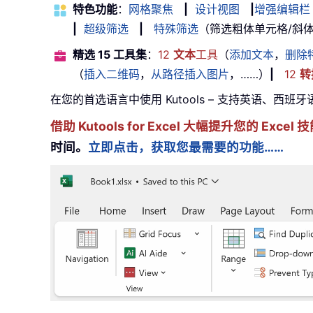
特色功能
：
网格聚焦
|
设计视图
|
增强编辑栏
|
超级筛选
|
特殊筛选
（筛选粗体单元格/斜体/删除
精选 15 工具集
：
12
文本
工具
（
添加文本
，
删除
（
插入二维码
，
从路径插入图片
，……）
|
12
转
在您的首选语言中使用 Kutools – 支持英语、西班
借助 Kutools for Excel 大幅提升您的 E
时间。
立即点击，获取您最需要的功能……