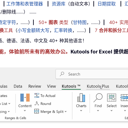
|
工作簿和表管理器
|
资源库
（自动文本）
|
日期提取
|
线……） ......
特定字符
，……）
|
50+
图表
类型
（
甘特图
，……）
|
40+ 实
换
工具
（
小写金额转大写
，
汇率转换
，……）
|
7
合并和拆分
工
牙语、德语、法语、中文及 40+ 种其他语言！
xcel 技能，体验前所未有的高效办公。
Kutools for Exc