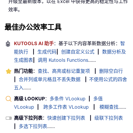
升级至最新版本，以在 Excel 中获得更高的稳定性与工作
效率。
最佳办公效率工具
🤖
KUTOOLS AI 助手
：基于以下内容革新数据分析：
智
能执行
|
生成代码
|
创建自定义公式
|
数据分析及
生成图表
|
调用 Kutools Functions
……
热门功能
：
查找、高亮或标记重复项
|
删除空白行
|
合并列或单元格且不丢失数据
|
不使用公式的四舍
五入
……
高级 LOOKUP
：
多条件 VLookup
|
多值
VLookup
|
跨多工作表 VLookup
|
模糊查找
……
高级下拉列表
：
快速创建下拉列表
|
级联下拉列表
|
多选下拉列表
……