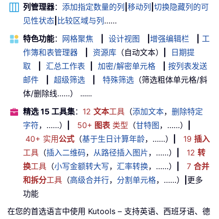
列管理器
：
添加指定数量的列
|
移动列
|
切换隐藏列的可
见性状态
|
比较区域与列
……
特色功能
：
网格聚焦
|
设计视图
|
增强编辑栏
|
工
作簿和表管理器
|
资源库
（自动文本）
|
日期提
取
|
汇总工作表
|
加密/解密单元格
|
按列表发送
邮件
|
超级筛选
|
特殊筛选
（筛选粗体单元格/斜
体/删除线……） ......
精选 15 工具集
：
12
文本
工具
（
添加文本
，
删除特定
字符
，……）
|
50+
图表
类型
（
甘特图
，……）
|
40+ 实用
公式
（
基于生日计算年龄
，……）
|
19
插入
工具
（
插入二维码
，
从路径插入图片
，……）
|
12
转
换
工具
（
小写金额转大写
，
汇率转换
，……）
|
7
合并
和拆分
工具
（
高级合并行
，
分割单元格
，……）
|
更多
功能
在您的首选语言中使用 Kutools – 支持英语、西班牙语、德