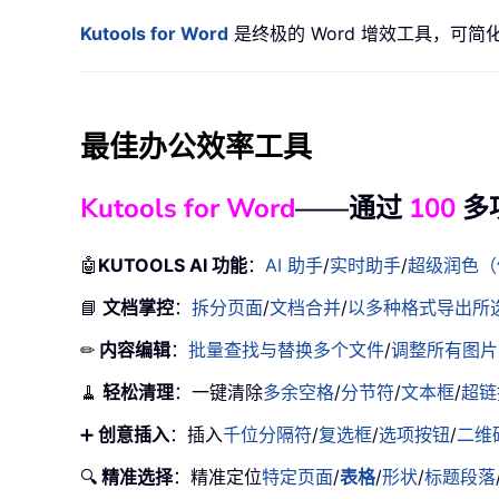
Kutools for Word
是终极的 Word 增效工具，可
最佳办公效率工具
Kutools for Word
——通过
100
多
🤖
KUTOOLS AI 功能
：
AI 助手
/
实时助手
/
超级润色（
📘
文档掌控
：
拆分页面
/
文档合并
/
以多种格式导出所选内
✏
内容编辑
：
批量查找与替换多个文件
/
调整所有图片
🧹
轻松清理
：一键清除
多余空格
/
分节符
/
文本框
/
超链
➕
创意插入
：插入
千位分隔符
/
复选框
/
选项按钮
/
二维
🔍
精准选择
：精准定位
特定页面
/
表格
/
形状
/
标题段落