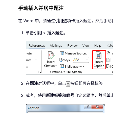
手动插入并居中题注
在 Word 中，请通过
引用
选项卡插入题注，然后手动
单击
引用
>
插入题注
。
在
题注
对话框中，单击
按钮即可选择标签。
或者，使用
新建标签
和
编号
自定义题注，然后单