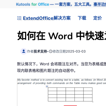
Kutools
for
Office
— 一套方案，五大工具。
事半功
ExtendOffice
解决方案
下载
定价
如何在 Word 中
作者
技术支持
•
修改日期
2025-03-03
默认情况下，Word 会将题注左对齐。当您为表格
现内联表格和图片题注的自动居中。