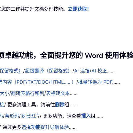
简化您的工作并提升文档处理技能。
立即获取！
项卓越功能，全面提升您的 Word 使用体
保留格式）
/
超级翻译（保留格式）
/
AI 遮挡
/
AI 校正
……
容（PDF/TXT/DOC/HTML……）
/
批量转换为 PDF
……
大小
/
翻转表格行和列
/
表格转文本
……
接
/ 更多清理工具，请前往
删除
组……
码
/
条形码
/
多张图片
/ 更多功能，请查看
插入
组……
/ 通过更多
选择
功能
提升导航体验
……