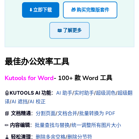
⬇️ 立即下载
🎁 购买完整版套件
📖 了解更多
最佳办公效率工具
Kutools for Word
- 100+ 款 Word 工具
🤖
KUTOOLS AI 功能
：
AI 助手
/
实时助手
/
超级润色
/
超级翻
译
/
AI 遮挡
/
AI 校正
📘
文档精通
：
分割页面
/
文档合并
/
批量转换为 PDF
✏
内容编辑
：
批量查找与替换
/
统一调整所有图片大小
🧹
轻松清理
：
删除多余空格
/
删除分节符