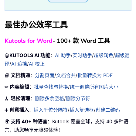
最佳办公效率工具
Kutools for Word
- 100+ 款 Word 工具
🤖
KUTOOLS AI 功能
：
AI 助手
/
实时助手
/
超级润色
/
超级翻
译
/
AI 遮挡
/
AI 校正
📘
文档精通
：
分割页面
/
文档合并
/
批量转换为 PDF
✏
内容编辑
：
批量查找与替换
/
统一调整所有图片大小
🧹
轻松清理
：
删除多余空格
/
删除分节符
➕
创意插入
：
插入千位分隔符
/
插入复选框
/
创建二维码
🌍
支持 40+ 种语言
：Kutools 覆盖全球，支持 40 多种语
言，助您畅享无障碍体验！