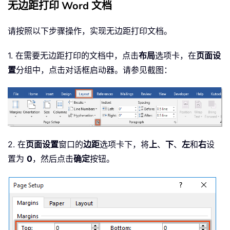
无边距打印 Word 文档
请按照以下步骤操作，实现无边距打印文档。
1. 在需要无边距打印的文档中，点击
布局
选项卡，在
页面设
置
分组中，点击对话框启动器。请参见截图：
2. 在
页面设置
窗口的
边距
选项卡下，将
上
、
下
、
左
和
右
设
置为
0
，然后点击
确定
按钮。