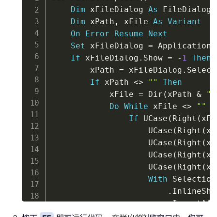
Dim
 xFileDialog 
As
 FileDialog

Dim
 xPath
,
 xFile 
As
Variant
On
Error
Resume
Next
Set
 xFileDialog 
=
 Application
.
If
 xFileDialog
.
Show 
=
-
1
Then
        xPath 
=
 xFileDialog
.
Select
If
 xPath 
<
>
""
Then
            xFile 
=
 Dir
(
xPath 
&
"\
Do
While
 xFile 
<
>
""
If
 UCase
(
Right
(
xFi
                    UCase
(
Right
(
xF
                    UCase
(
Right
(
xF
                    UCase
(
Right
(
xF
                    UCase
(
Right
(
xF
With
 Selection

.
InlineSha
.
InsertAft
.
MoveDown 