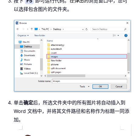
按下
F5
即可运行代码。
在弹出的
浏览窗口中，您可
.
Text 
=
 xP
以选择包含图片的文件夹。
.
MoveDown 
End
With
End
If
                xFile 
=
 Dir
(
)
Loop
End
If
End
If
End
Sub
单击
确定
后，所选文件夹中的所有图片将自动插入到
Word 文档中，并将其文件路径和名称作为标题一同添
加。