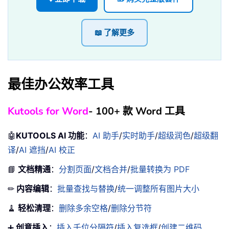
📖 了解更多
最佳办公效率工具
Kutools for Word
- 100+ 款 Word 工具
🤖
KUTOOLS AI 功能
：
AI 助手
/
实时助手
/
超级润色
/
超级翻
译
/
AI 遮挡
/
AI 校正
📘
文档精通
：
分割页面
/
文档合并
/
批量转换为 PDF
✏
内容编辑
：
批量查找与替换
/
统一调整所有图片大小
🧹
轻松清理
：
删除多余空格
/
删除分节符
➕
创意插入
：
插入千位分隔符
/
插入复选框
/
创建二维码