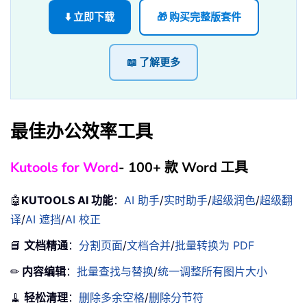
⬇️ 立即下载
🎁 购买完整版套件
📖 了解更多
最佳办公效率工具
Kutools for Word
- 100+ 款 Word 工具
🤖
KUTOOLS AI 功能
：
AI 助手
/
实时助手
/
超级润色
/
超级翻
译
/
AI 遮挡
/
AI 校正
📘
文档精通
：
分割页面
/
文档合并
/
批量转换为 PDF
✏
内容编辑
：
批量查找与替换
/
统一调整所有图片大小
🧹
轻松清理
：
删除多余空格
/
删除分节符