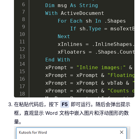
Dim
 msg 
As
String
With
 ActiveDocument

For
Each
 sh 
In
.
Shapes

If
 sh
.
Type
=
 msoTextBo
Next
        xInlines 
=
.
InlineShapes
.
C
        xFloaters 
=
.
Shapes
.
Count 
End
With
    xPrompt 
=
"Inline images:"
&
 v
    xPrompt 
=
 xPrompt 
&
"Floating 
    xPrompt 
=
 xPrompt 
&
 vbTab 
&
"T
    xPrompt 
=
 xPrompt 
&
"Counts do
    MsgBox xPrompt
,
 vbInformation
,
在粘贴代码后，按下
F5
即可运行。随后会弹出提示
End
Sub
框，直观显示 Word 文档中嵌入图片和浮动图形的数
量。