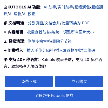
🤖
KUTOOLS AI 功能
：
AI 助手
/
实时助手
/
超级润色
/
超级翻
译
/
AI 遮挡
/
AI 校正
📘
文档精通
：
分割页面
/
文档合并
/
批量转换为 PDF
✏
内容编辑
：
批量查找与替换
/
统一调整所有图片大小
🧹
轻松清理
：
删除多余空格
/
删除分节符
➕
创意插入
：
插入千位分隔符
/
插入复选框
/
创建二维码
🌍
支持 40+ 种语言
：Kutools 覆盖全球，支持 40 多种语
言，助您畅享无障碍体验！
免费下载
立即购买
了解更多 Kutools 信息