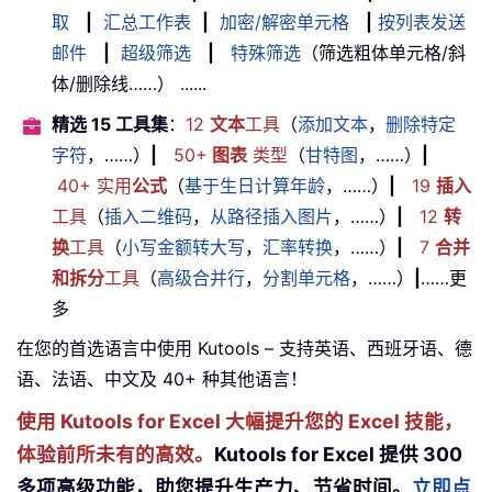
取
|
汇总工作表
|
加密/解密单元格
|
按列表发送
邮件
|
超级筛选
|
特殊筛选
（筛选粗体单元格/斜
体/删除线……） ......
精选 15 工具集
：
12
文本
工具
（
添加文本
，
删除特定
字符
，……）
|
50+
图表
类型
（
甘特图
，……）
|
40+ 实用
公式
（
基于生日计算年龄
，……）
|
19
插入
工具
（
插入二维码
，
从路径插入图片
，……）
|
12
转
换
工具
（
小写金额转大写
，
汇率转换
，……）
|
7
合并
和拆分
工具
（
高级合并行
，
分割单元格
，……）
|
……更
多
在您的首选语言中使用 Kutools – 支持英语、西班牙语、德
语、法语、中文及 40+ 种其他语言！
使用 Kutools for Excel 大幅提升您的 Excel 技能，
体验前所未有的高效。
Kutools for Excel 提供 300
多项高级功能，助您提升生产力、节省时间。
立即点