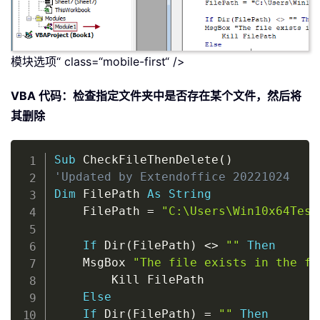
模块选项“ class=“mobile-first“ />
VBA 代码：检查指定文件夹中是否存在某个文件，然后将
其删除
Copy
Sub
 CheckFileThenDelete
(
)
'Updated by Extendoffice 20221024
Dim
 FilePath 
As
String
    FilePath 
=
"C:\Users\Win10x64Test
If
 Dir
(
FilePath
)
<
>
""
Then
    MsgBox 
"The file exists in the fo
        Kill FilePath

Else
If
 Dir
(
FilePath
)
=
""
Then