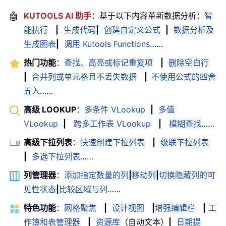
🤖
KUTOOLS AI 助手
：基于以下内容革新数据分析：
智
能执行
|
生成代码
|
创建自定义公式
|
数据分析及
生成图表
|
调用 Kutools Functions
……
热门功能
：
查找、高亮或标记重复项
|
删除空白行
|
合并列或单元格且不丢失数据
|
不使用公式的四舍
五入
……
高级 LOOKUP
：
多条件 VLookup
|
多值
VLookup
|
跨多工作表 VLookup
|
模糊查找
……
高级下拉列表
：
快速创建下拉列表
|
级联下拉列表
|
多选下拉列表
……
列管理器
：
添加指定数量的列
|
移动列
|
切换隐藏列的可
见性状态
|
比较区域与列
……
特色功能
：
网格聚焦
|
设计视图
|
增强编辑栏
|
工
作簿和表管理器
|
资源库
（自动文本）
|
日期提