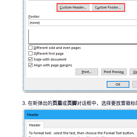
3. 在新弹出的
页眉
或
页脚
对话框中，选择要放置徽标