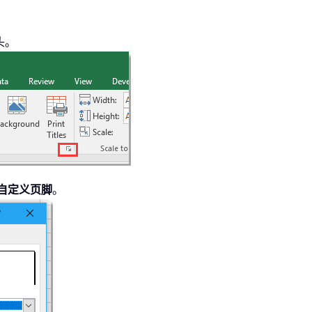
头。
自定义页脚
。