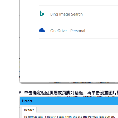
5. 单击
确定
返回
页眉
或
页脚
对话框，再单击
设置图片