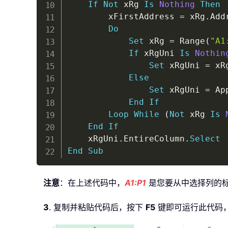
If
Not
 xRg 
Is
Nothing
Then
        xFirstAddress 
=
 xRg
.
Addr
Do
Set
 xRg 
=
 Range
(
"A1
If
 xRgUni 
Is
Nothin
Set
 xRgUni 
=
 xRg
Else
Set
 xRgUni 
=
 Ap
End
If
Loop
While
(
Not
 xRg 
Is
End
If
    xRgUni
.
EntireColumn
.
Select
End
Sub
注意
：在上述代码中，
A1:P1
是您要从中选择列的标
3
. 复制并粘贴代码后，按下
F5
键即可运行此代码