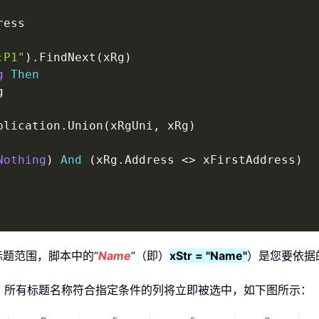
ess

:P1"
)
.
FindNext
(
xRg
)
g
Then


plication
.
Union
(
xRgUni
,
 xRg
)
Nothing
)
And
(
xRg
.
Address 
<
>
 xFirstAddress
)
题范围，脚本中的“
Name
”（即）
xStr = "Name"
）是您要依据
，所有标题名称符合指定条件的列将立即被选中，如下图所示：