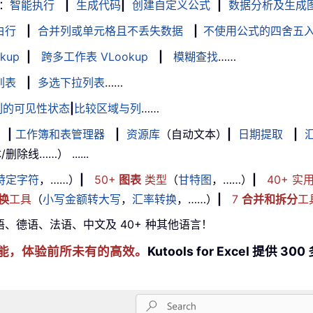
：
智能执行
|
生成代码
|
创建自定义公式
|
数据分析及生成
白行
|
合并列或单元格且不丢失数据
|
不使用公式的四舍五
kup
|
跨多工作表 VLookup
|
模糊查找
……
列表
|
多选下拉列表
……
列的可见性状态
|
比较区域与列
……
|
工作簿和表管理器
|
资源库
（自动文本）
|
日期提取
|
线……） ......
特定字符
，……）
|
50+
图表
类型
（
甘特图
，……）
|
40+ 实
换
工具
（
小写金额转大写
，
汇率转换
，……）
|
7
合并和拆分
工
牙语、德语、法语、中文及 40+ 种其他语言！
cel 技能，体验前所未有的高效。
Kutools for Excel 