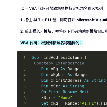
以下 VBA 代码可帮助您根据特定标题名称选择列
1
. 按住
ALT + F11
键，即可打开
Microsoft Visual
2
. 单击
插入
>
模块
，并将以下代码粘贴到
模块
窗口
VBA 代码：根据列标题名称选择列：
Sub
 FindAddressColumn
(
)
'Updateby Extendoffcie
Dim
 xRg 
As
 Range

Dim
 xRgUni 
As
 Range

Dim
 xFirstAddress 
As
String
Dim
 xStr 
As
String
On
Error
Resume
Next
    xStr 
=
"Name"
Set
 xRg 
=
 Range
(
"A1:P1"
)
.
Fi