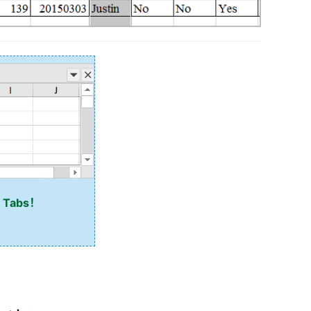
 Tabs！