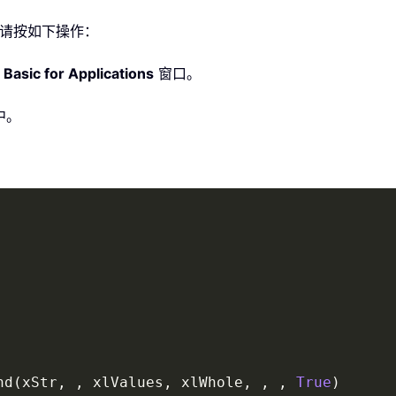
，请按如下操作：
 Basic for Applications
窗口。
中。
nd
(
xStr
,
,
 xlValues
,
 xlWhole
,
,
,
True
)