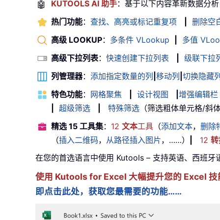
🤖
KUTOOLS AI 助手
：基于以下内容革新数据分析
热门功能
：
查找、高亮或标记重复项
|
删除空
高级 LOOKUP
：
多条件 VLookup
|
多值 VLoo
高级下拉列表
：
快速创建下拉列表
|
级联下拉
列管理器
：
添加指定数量的列
|
移动列
|
切换隐藏
特色功能
：
网格聚焦
|
设计视图
|
增强编辑栏
|
超级筛选
|
特殊筛选
（筛选粗体单元格/斜体/删除
精选 15 工具集
：
12
文本
工具
（
添加文本
，
删除
（
插入二维码
，
从路径插入图片
，……）
|
12
转
在您的首选语言中使用 Kutools – 支持英语、西班
使用 Kutools for Excel 大幅提升您的 Ex
即点击此处，获取您最需要的功能……