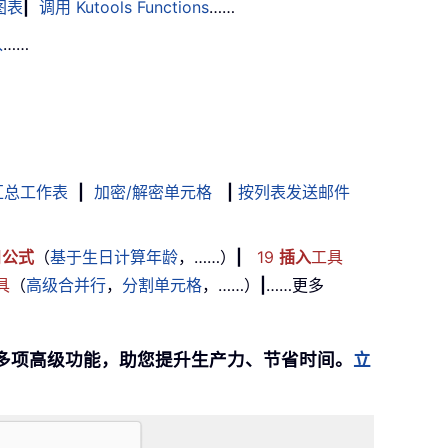
图表
|
调用 Kutools Functions
……
入
……
汇总工作表
|
加密/解密单元格
|
按列表发送邮件
用
公式
（
基于生日计算年龄
，……）
|
19
插入
工具
具
（
高级合并行
，
分割单元格
，……）
|
……更多
提供 300 多项高级功能，助您提升生产力、节省时间。
立