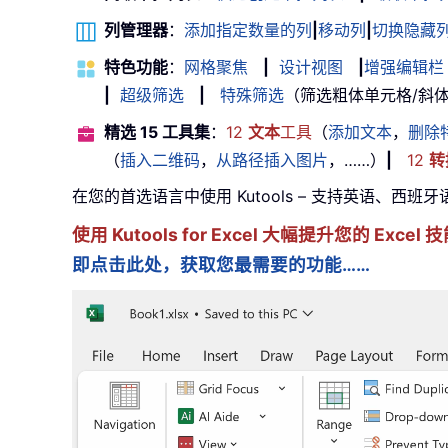
列管理器
：
添加指定数量的列
|
移动列
|
切换隐藏
特色功能
：
网格聚焦
|
设计视图
|
增强编辑栏
|
超级筛选
|
特殊筛选
（筛选粗体单元格/斜体/删除
精选 15 工具集
：
12
文本
工具
（
添加文本
，
删除
（
插入二维码
，
从路径插入图片
，……）
|
12
转
在您的首选语言中使用 Kutools – 支持英语、西班
使用 Kutools for Excel 大幅提升您的 Ex
即点击此处，获取您最需要的功能……