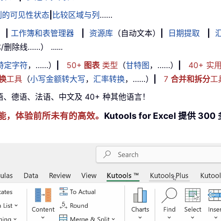
列的可见性状态
|
比较区域与列
……
|
工作簿和表管理器
|
资源库
（自动文本）
|
日期提取
|
线……） ......
特定字符
，……）
|
50+
图表
类型
（
甘特图
，……）
|
40+ 实
换
工具
（
小写金额转大写
，
汇率转换
，……）
|
7
合并和拆分
工
牙语、德语、法语、中文及 40+ 种其他语言！
cel 技能，体验前所未有的高效。
Kutools for Excel 