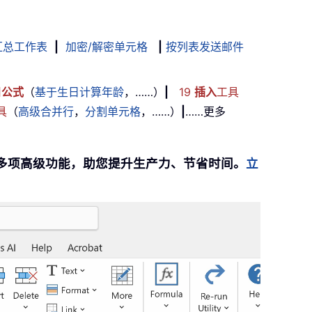
汇总工作表
|
加密/解密单元格
|
按列表发送邮件
用
公式
（
基于生日计算年龄
，……）
|
19
插入
工具
具
（
高级合并行
，
分割单元格
，……）
|
……更多
提供 300 多项高级功能，助您提升生产力、节省时间。
立