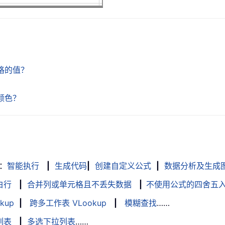
元格的值？
颜色？
：
智能执行
|
生成代码
|
创建自定义公式
|
数据分析及生成
白行
|
合并列或单元格且不丢失数据
|
不使用公式的四舍五
kup
|
跨多工作表 VLookup
|
模糊查找
……
列表
|
多选下拉列表
……