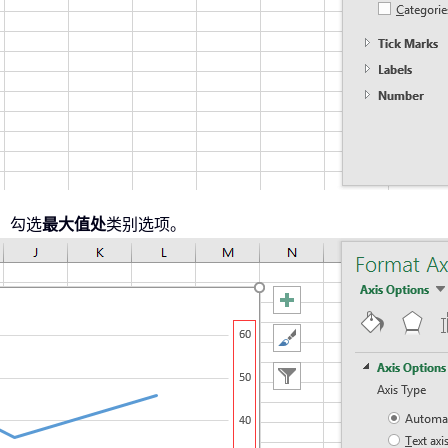
，勾选
最大值处
类别选项。