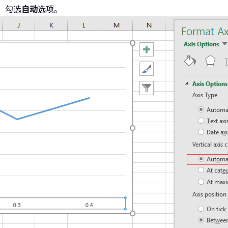
，勾选
自动
选项。