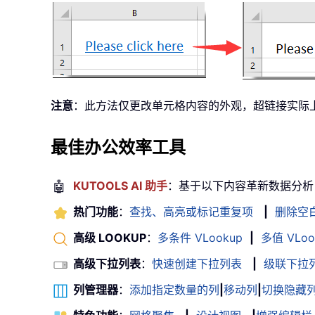
注意
：此方法仅更改单元格内容的外观，超链接实际
最佳办公效率工具
🤖
KUTOOLS AI 助手
：基于以下内容革新数据分析
热门功能
：
查找、高亮或标记重复项
|
删除空
高级 LOOKUP
：
多条件 VLookup
|
多值 VLoo
高级下拉列表
：
快速创建下拉列表
|
级联下拉
列管理器
：
添加指定数量的列
|
移动列
|
切换隐藏