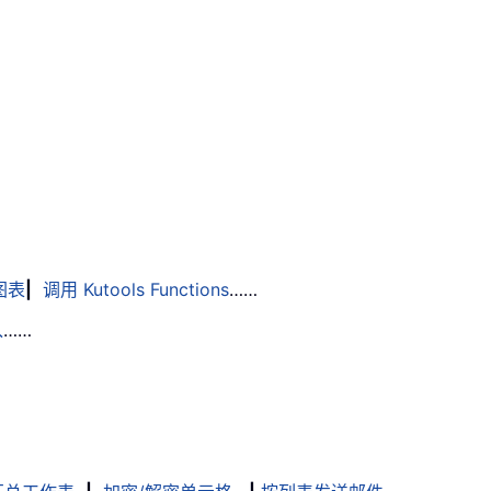
图表
|
调用 Kutools Functions
……
入
……