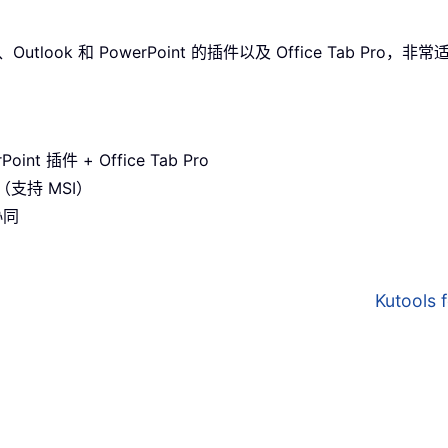
utlook 和 PowerPoint 的插件以及 Office Tab Pro
oint 插件 + Office Tab Pro
支持 MSI）
协同
Kutools