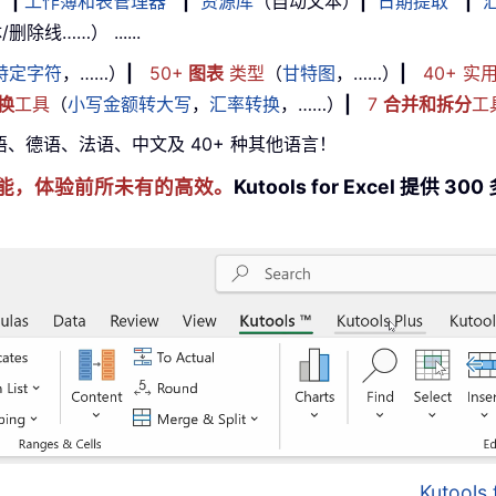
|
工作簿和表管理器
|
资源库
（自动文本）
|
日期提取
|
线……） ......
特定字符
，……）
|
50+
图表
类型
（
甘特图
，……）
|
40+ 实
换
工具
（
小写金额转大写
，
汇率转换
，……）
|
7
合并和拆分
工
牙语、德语、法语、中文及 40+ 种其他语言！
cel 技能，体验前所未有的高效。
Kutools for Excel 
Kutool