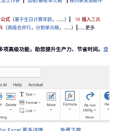
汇总工作表
|
加密/解密单元格
|
按列表发送邮件
用
公式
（
基于生日计算年龄
，……）
|
19
插入
工具
具
（
高级合并行
，
分割单元格
，……）
|
……更多
提供 300 多项高级功能，助您提升生产力、节省时间。
立
s for Excel 更多详情……
免费下载……