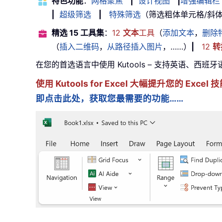
特色功能
：
网格聚焦
|
设计视图
|
增强编辑栏
|
超级筛选
|
特殊筛选
（筛选粗体单元格/斜体/删除
精选 15 工具集
：
12
文本
工具
（
添加文本
，
删除
（
插入二维码
，
从路径插入图片
，……）
|
12
转
在您的首选语言中使用 Kutools – 支持英语、西班
使用 Kutools for Excel 大幅提升您的 Ex
即点击此处，获取您最需要的功能……