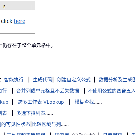
上仍存在于整个单元格中。
：
智能执行
|
生成代码
|
创建自定义公式
|
数据分析及生成
白行
|
合并列或单元格且不丢失数据
|
不使用公式的四舍五
kup
|
跨多工作表 VLookup
|
模糊查找
……
列表
|
多选下拉列表
……
列的可见性状态
|
比较区域与列
……