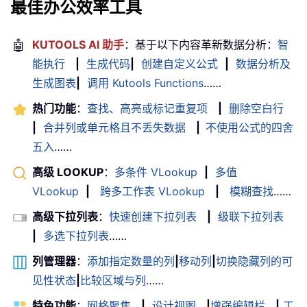
最佳办公效率工具
🤖
KUTOOLS AI 助手
：基于以下内容革新数据分析：
智
能执行
|
生成代码
|
创建自定义公式
|
数据分析及
生成图表
|
调用 Kutools Functions
……
热门功能
：
查找、高亮或标记重复项
|
删除空白行
|
合并列或单元格且不丢失数据
|
不使用公式的四舍
五入
……
高级 LOOKUP
：
多条件 VLookup
|
多值
VLookup
|
跨多工作表 VLookup
|
模糊查找
……
高级下拉列表
：
快速创建下拉列表
|
级联下拉列表
|
多选下拉列表
……
列管理器
：
添加指定数量的列
|
移动列
|
切换隐藏列的可
见性状态
|
比较区域与列
……
特色功能
：
网格聚焦
|
设计视图
|
增强编辑栏
|
工