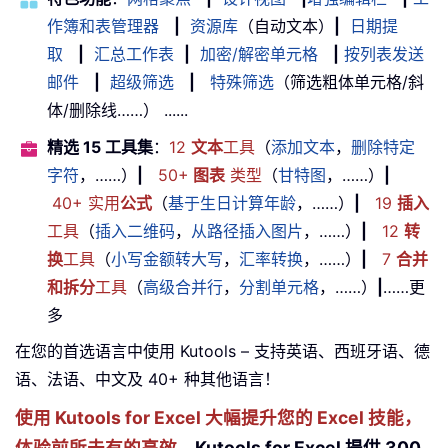
作簿和表管理器
|
资源库
（自动文本）
|
日期提
取
|
汇总工作表
|
加密/解密单元格
|
按列表发送
邮件
|
超级筛选
|
特殊筛选
（筛选粗体单元格/斜
体/删除线……） ......
精选 15 工具集
：
12
文本
工具
（
添加文本
，
删除特定
字符
，……）
|
50+
图表
类型
（
甘特图
，……）
|
40+ 实用
公式
（
基于生日计算年龄
，……）
|
19
插入
工具
（
插入二维码
，
从路径插入图片
，……）
|
12
转
换
工具
（
小写金额转大写
，
汇率转换
，……）
|
7
合并
和拆分
工具
（
高级合并行
，
分割单元格
，……）
|
……更
多
在您的首选语言中使用 Kutools – 支持英语、西班牙语、德
语、法语、中文及 40+ 种其他语言！
使用 Kutools for Excel 大幅提升您的 Excel 技能，
体验前所未有的高效。
Kutools for Excel 提供 300