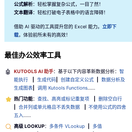
公式解析
：轻松掌握复杂公式，一目了然！
文本翻译
：轻松打破电子表格中的语言障碍！
借助 AI 驱动的工具提升您的 Excel 能力。
立即下
载
，体验前所未有的高效！
最佳办公效率工具
🤖
KUTOOLS AI 助手
：基于以下内容革新数据分析：
智
能执行
|
生成代码
|
创建自定义公式
|
数据分析及
生成图表
|
调用 Kutools Functions
……
热门功能
：
查找、高亮或标记重复项
|
删除空白行
|
合并列或单元格且不丢失数据
|
不使用公式的四舍
五入
……
高级 LOOKUP
：
多条件 VLookup
|
多值