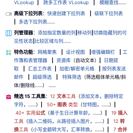
VLookup
|
跨多工作表 VLookup
|
模糊查找
……
高级下拉列表
：
快速创建下拉列表
|
级联下拉列表
|
多选下拉列表
……
列管理器
：
添加指定数量的列
|
移动列
|
切换隐藏列的可
见性状态
|
比较区域与列
……
特色功能
：
网格聚焦
|
设计视图
|
增强编辑栏
|
工
作簿和表管理器
|
资源库
（自动文本）
|
日期提
取
|
汇总工作表
|
加密/解密单元格
|
按列表发送
邮件
|
超级筛选
|
特殊筛选
（筛选粗体单元格/斜
体/删除线……） ......
精选 15 工具集
：
12
文本
工具
（
添加文本
，
删除特定
字符
，……）
|
50+
图表
类型
（
甘特图
，……）
|
40+ 实用
公式
（
基于生日计算年龄
，……）
|
19
插入
工具
（
插入二维码
，
从路径插入图片
，……）
|
12
转
换
工具
（
小写金额转大写
，
汇率转换
，……）
|
7
合并