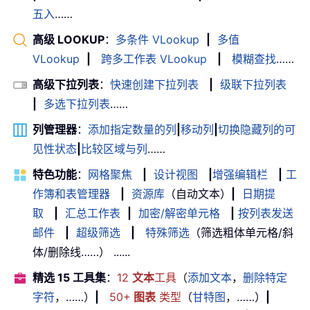
五入
……
高级 LOOKUP
：
多条件 VLookup
|
多值
VLookup
|
跨多工作表 VLookup
|
模糊查找
……
高级下拉列表
：
快速创建下拉列表
|
级联下拉列表
|
多选下拉列表
……
列管理器
：
添加指定数量的列
|
移动列
|
切换隐藏列的可
见性状态
|
比较区域与列
……
特色功能
：
网格聚焦
|
设计视图
|
增强编辑栏
|
工
作簿和表管理器
|
资源库
（自动文本）
|
日期提
取
|
汇总工作表
|
加密/解密单元格
|
按列表发送
邮件
|
超级筛选
|
特殊筛选
（筛选粗体单元格/斜
体/删除线……） ......
精选 15 工具集
：
12
文本
工具
（
添加文本
，
删除特定
字符
，……）
|
50+
图表
类型
（
甘特图
，……）
|