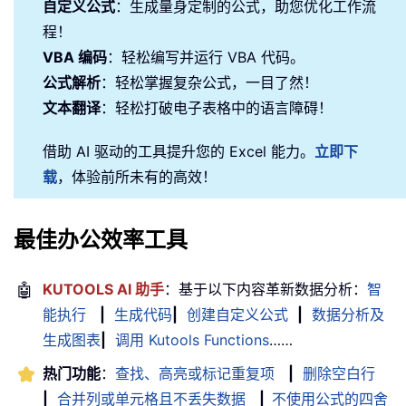
自定义公式
：生成量身定制的公式，助您优化工作流
程！
VBA 编码
：轻松编写并运行 VBA 代码。
公式解析
：轻松掌握复杂公式，一目了然！
文本翻译
：轻松打破电子表格中的语言障碍！
借助 AI 驱动的工具提升您的 Excel 能力。
立即下
载
，体验前所未有的高效！
最佳办公效率工具
🤖
KUTOOLS AI 助手
：基于以下内容革新数据分析：
智
能执行
|
生成代码
|
创建自定义公式
|
数据分析及
生成图表
|
调用 Kutools Functions
……
热门功能
：
查找、高亮或标记重复项
|
删除空白行
|
合并列或单元格且不丢失数据
|
不使用公式的四舍