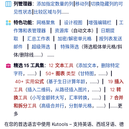
列管理器
：
添加指定数量的列
|
移动列
|
切换隐藏列的可
见性状态
|
比较区域与列
……
特色功能
：
网格聚焦
|
设计视图
|
增强编辑栏
|
工
作簿和表管理器
|
资源库
（自动文本）
|
日期提
取
|
汇总工作表
|
加密/解密单元格
|
按列表发送
邮件
|
超级筛选
|
特殊筛选
（筛选粗体单元格/斜
体/删除线……） ......
精选 15 工具集
：
12
文本
工具
（
添加文本
，
删除特定
字符
，……）
|
50+
图表
类型
（
甘特图
，……）
|
40+ 实用
公式
（
基于生日计算年龄
，……）
|
19
插入
工具
（
插入二维码
，
从路径插入图片
，……）
|
12
转
换
工具
（
小写金额转大写
，
汇率转换
，……）
|
7
合并
和拆分
工具
（
高级合并行
，
分割单元格
，……）
|
……更
多
在您的首选语言中使用 Kutools – 支持英语、西班牙语、德