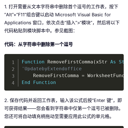
1. 打开需要从文本字符串中删除首个逗号的工作表，按下
“Alt”+“F11”组合键以启动 Microsoft Visual Basic for
Applications 窗口，依次点击“插入”>“模块”，然后将以下
代码粘贴到模块脚本中。参见截图：
代码：从字符串中删除第一个逗号
Copy
Function
 RemoveFirstComma
(
xStr 
As
Str
'UpdatebyExtendoffice
    RemoveFirstComma 
=
 WorksheetFunct
End
Function
2. 保存代码并返回工作表，输入该公式后按“Enter 键”，即
可获得结果——您会看到字符串中仅第一个逗号已被删除。
您还可将自动填充柄拖动至需要应用此公式的单元格。