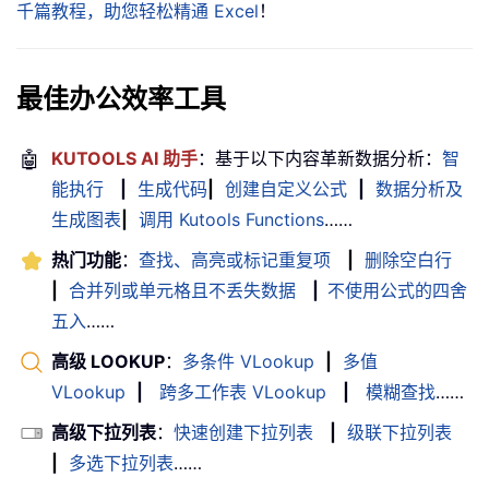
千篇教程，助您轻松精通 Excel
！
最佳办公效率工具
🤖
KUTOOLS AI 助手
：基于以下内容革新数据分析：
智
能执行
|
生成代码
|
创建自定义公式
|
数据分析及
生成图表
|
调用 Kutools Functions
……
热门功能
：
查找、高亮或标记重复项
|
删除空白行
|
合并列或单元格且不丢失数据
|
不使用公式的四舍
五入
……
高级 LOOKUP
：
多条件 VLookup
|
多值
VLookup
|
跨多工作表 VLookup
|
模糊查找
……
高级下拉列表
：
快速创建下拉列表
|
级联下拉列表
|
多选下拉列表
……