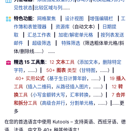
见性状态
|
比较区域与列
……
特色功能
：
网格聚焦
|
设计视图
|
增强编辑栏
|
工
作簿和表管理器
|
资源库
（自动文本）
|
日期提
取
|
汇总工作表
|
加密/解密单元格
|
按列表发送
邮件
|
超级筛选
|
特殊筛选
（筛选粗体单元格/斜
体/删除线……） ......
精选 15 工具集
：
12
文本
工具
（
添加文本
，
删除特定
字符
，……）
|
50+
图表
类型
（
甘特图
，……）
|
40+ 实用
公式
（
基于生日计算年龄
，……）
|
19
插入
工具
（
插入二维码
，
从路径插入图片
，……）
|
12
转
换
工具
（
小写金额转大写
，
汇率转换
，……）
|
7
合并
和拆分
工具
（
高级合并行
，
分割单元格
，……）
|
……更
多
在您的首选语言中使用 Kutools – 支持英语、西班牙语、德
语、法语、中文及 40+ 种其他语言！