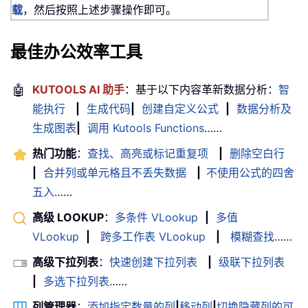
载
，然后按照上述步骤操作即可。
最佳办公效率工具
🤖
KUTOOLS AI 助手
：基于以下内容革新数据分析：
智
能执行
|
生成代码
|
创建自定义公式
|
数据分析及
生成图表
|
调用 Kutools Functions
……
热门功能
：
查找、高亮或标记重复项
|
删除空白行
|
合并列或单元格且不丢失数据
|
不使用公式的四舍
五入
……
高级 LOOKUP
：
多条件 VLookup
|
多值
VLookup
|
跨多工作表 VLookup
|
模糊查找
……
高级下拉列表
：
快速创建下拉列表
|
级联下拉列表
|
多选下拉列表
……
列管理器
：
添加指定数量的列
|
移动列
|
切换隐藏列的可