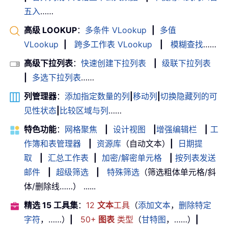
五入
……
高级 LOOKUP
：
多条件 VLookup
|
多值
VLookup
|
跨多工作表 VLookup
|
模糊查找
……
高级下拉列表
：
快速创建下拉列表
|
级联下拉列表
|
多选下拉列表
……
列管理器
：
添加指定数量的列
|
移动列
|
切换隐藏列的可
见性状态
|
比较区域与列
……
特色功能
：
网格聚焦
|
设计视图
|
增强编辑栏
|
工
作簿和表管理器
|
资源库
（自动文本）
|
日期提
取
|
汇总工作表
|
加密/解密单元格
|
按列表发送
邮件
|
超级筛选
|
特殊筛选
（筛选粗体单元格/斜
体/删除线……） ......
精选 15 工具集
：
12
文本
工具
（
添加文本
，
删除特定
字符
，……）
|
50+
图表
类型
（
甘特图
，……）
|