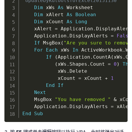
'UpdatebyKutoolsforExcel20151130
Dim
 xWs 
As
 Worksheet

Dim
 xAlert 
As
Boolean
Dim
 xCount 
As
Long
    xAlert 
=
 Application
.
DisplayAlerts
    Application
.
DisplayAlerts 
=
False
If
 MsgBox
(
"Are you sure to remove
For
Each
 xWs 
In
 ActiveWorkbook
.
Wo
If
(
Application
.
CountA
(
xWs
.
Ce
(
xWs
.
Shapes
.
Count 
=
0
)
The
            xWs
.
Delete

            xCount 
=
 xCount 
+
1
End
If
Next
    MsgBox 
"You have removed "
&
 xCou
    Application
.
DisplayAlerts 
=
End
Sub