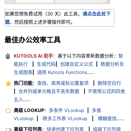
如果您想免费试用（30 天）此工具，
请点击此处下
载
，然后按照上述步骤操作即可。
最佳办公效率工具
🤖
KUTOOLS AI 助手
：基于以下内容革新数据分析：
智
能执行
|
生成代码
|
创建自定义公式
|
数据分析及
生成图表
|
调用 Kutools Functions
……
热门功能
：
查找、高亮或标记重复项
|
删除空白行
|
合并列或单元格且不丢失数据
|
不使用公式的四舍
五入
……
高级 LOOKUP
：
多条件 VLookup
|
多值
VLookup
|
跨多工作表 VLookup
|
模糊查找
……
高级下拉列表
：
快速创建下拉列表
|
级联下拉列表