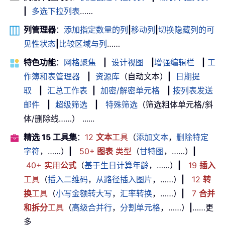
|
多选下拉列表
……
列管理器
：
添加指定数量的列
|
移动列
|
切换隐藏列的可
见性状态
|
比较区域与列
……
特色功能
：
网格聚焦
|
设计视图
|
增强编辑栏
|
工
作簿和表管理器
|
资源库
（自动文本）
|
日期提
取
|
汇总工作表
|
加密/解密单元格
|
按列表发送
邮件
|
超级筛选
|
特殊筛选
（筛选粗体单元格/斜
体/删除线……） ......
精选 15 工具集
：
12
文本
工具
（
添加文本
，
删除特定
字符
，……）
|
50+
图表
类型
（
甘特图
，……）
|
40+ 实用
公式
（
基于生日计算年龄
，……）
|
19
插入
工具
（
插入二维码
，
从路径插入图片
，……）
|
12
转
换
工具
（
小写金额转大写
，
汇率转换
，……）
|
7
合并
和拆分
工具
（
高级合并行
，
分割单元格
，……）
|
……更
多