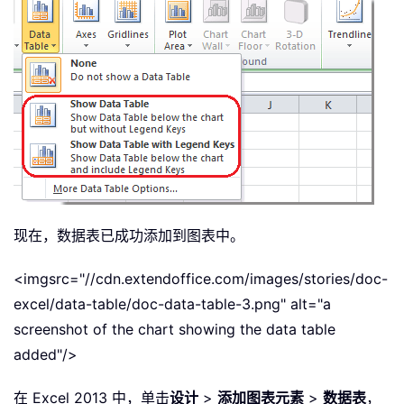
现在，数据表已成功添加到图表中。
<imgsrc="//cdn.extendoffice.com/images/stories/doc-
excel/data-table/doc-data-table-3.png" alt="a
screenshot of the chart showing the data table
added"/>
在 Excel 2013 中，单击
设计
>
添加图表元素
>
数据表
，