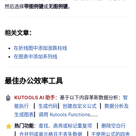
然后选择
带图例键
或
无图例键
。
相关文章：
在折线图中添加涨跌柱线
在图表中添加系列线
最佳办公效率工具
🤖
KUTOOLS AI 助手
：基于以下内容革新数据分析：
智
能执行
|
生成代码
|
创建自定义公式
|
数据分析及
生成图表
|
调用 Kutools Functions
……
热门功能
：
查找、高亮或标记重复项
|
删除空白行
|
合并列或单元格且不丢失数据
|
不使用公式的四舍