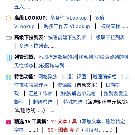
五入
……
高级 LOOKUP
：
多条件 VLookup
|
多值
VLookup
|
跨多工作表 VLookup
|
模糊查找
……
高级下拉列表
：
快速创建下拉列表
|
级联下拉列表
|
多选下拉列表
……
列管理器
：
添加指定数量的列
|
移动列
|
切换隐藏列的可
见性状态
|
比较区域与列
……
特色功能
：
网格聚焦
|
设计视图
|
增强编辑栏
|
工
作簿和表管理器
|
资源库
（自动文本）
|
日期提
取
|
汇总工作表
|
加密/解密单元格
|
按列表发送
邮件
|
超级筛选
|
特殊筛选
（筛选粗体单元格/斜
体/删除线……） ......
精选 15 工具集
：
12
文本
工具
（
添加文本
，
删除特定
字符
，……）
|
50+
图表
类型
（
甘特图
，……）
|