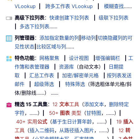
VLookup
|
跨多工作表 VLookup
|
模糊查找
……
高级下拉列表
：
快速创建下拉列表
|
级联下拉列表
|
多选下拉列表
……
列管理器
：
添加指定数量的列
|
移动列
|
切换隐藏列的可
见性状态
|
比较区域与列
……
特色功能
：
网格聚焦
|
设计视图
|
增强编辑栏
|
工
作簿和表管理器
|
资源库
（自动文本）
|
日期提
取
|
汇总工作表
|
加密/解密单元格
|
按列表发送
邮件
|
超级筛选
|
特殊筛选
（筛选粗体单元格/斜
体/删除线……） ......
精选 15 工具集
：
12
文本
工具
（
添加文本
，
删除特定
字符
，……）
|
50+
图表
类型
（
甘特图
，……）
|
40+ 实用
公式
（
基于生日计算年龄
，……）
|
19
插入
工具
（
插入二维码
，
从路径插入图片
，……）
|
12
转
换
工具
（
小写金额转大写
，
汇率转换
，……）
|
7
合并