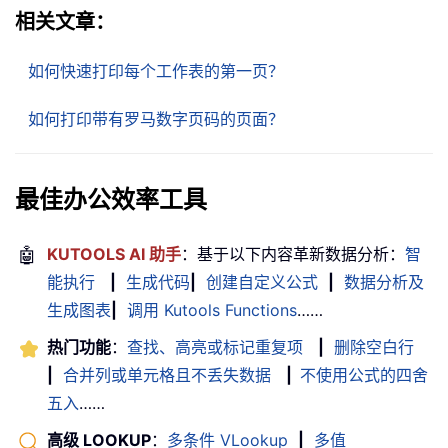
相关文章：
如何快速打印每个工作表的第一页？
如何打印带有罗马数字页码的页面？
最佳办公效率工具
🤖
KUTOOLS AI 助手
：基于以下内容革新数据分析：
智
能执行
|
生成代码
|
创建自定义公式
|
数据分析及
生成图表
|
调用 Kutools Functions
……
热门功能
：
查找、高亮或标记重复项
|
删除空白行
|
合并列或单元格且不丢失数据
|
不使用公式的四舍
五入
……
高级 LOOKUP
：
多条件 VLookup
|
多值