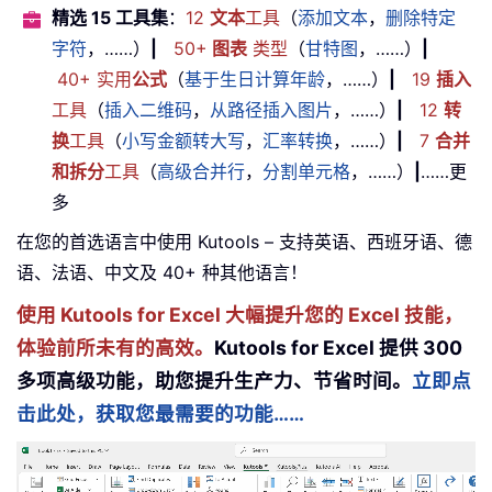
精选 15 工具集
：
12
文本
工具
（
添加文本
，
删除特定
字符
，……）
|
50+
图表
类型
（
甘特图
，……）
|
40+ 实用
公式
（
基于生日计算年龄
，……）
|
19
插入
工具
（
插入二维码
，
从路径插入图片
，……）
|
12
转
换
工具
（
小写金额转大写
，
汇率转换
，……）
|
7
合并
和拆分
工具
（
高级合并行
，
分割单元格
，……）
|
……更
多
在您的首选语言中使用 Kutools – 支持英语、西班牙语、德
语、法语、中文及 40+ 种其他语言！
使用 Kutools for Excel 大幅提升您的 Excel 技能，
体验前所未有的高效。
Kutools for Excel 提供 300
多项高级功能，助您提升生产力、节省时间。
立即点
击此处，获取您最需要的功能……