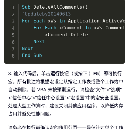
Copy
Sub
 DeleteAllComments
(
)
'Updateby20140613
For
Each
 xWs 
In
 Application
.
ActiveWor
For
Each
 xComment 
In
 xWs
.
Comments

        xComment
.
Delete

Next
Next
End
Sub
3. 输入代码后，单击
运行
按钮（或按下 ）
F5
）即可执行
宏。所有批注将根据宏设定从指定工作表或整个工作簿中
自动删除。若 VBA 未按预期运行，请检查“文件”>“选项”
>“信任中心”>“信任中心设置”>“宏设置”中的宏安全设置。
处理大型工作簿时，建议关闭其他应用程序，以降低内存
占用并避免性能问题。
请务必在执行前确认宏的作用范围——是仅针对单个工作