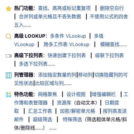
热门功能
：
查找、高亮或标记重复项
|
删除空白行
|
合并列或单元格且不丢失数据
|
不使用公式的四舍
五入
……
高级 LOOKUP
：
多条件 VLookup
|
多值
VLookup
|
跨多工作表 VLookup
|
模糊查找
……
高级下拉列表
：
快速创建下拉列表
|
级联下拉列表
|
多选下拉列表
……
列管理器
：
添加指定数量的列
|
移动列
|
切换隐藏列的可
见性状态
|
比较区域与列
……
特色功能
：
网格聚焦
|
设计视图
|
增强编辑栏
|
工
作簿和表管理器
|
资源库
（自动文本）
|
日期提
取
|
汇总工作表
|
加密/解密单元格
|
按列表发送
邮件
|
超级筛选
|
特殊筛选
（筛选粗体单元格/斜
体/删除线……） ......