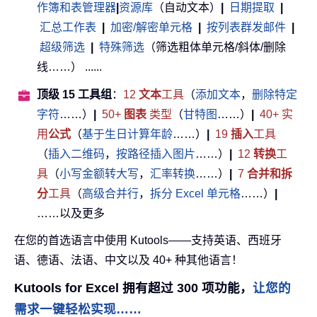
作簿和表管理器
|
资源库
（自动文本）
|
日期提取
|
汇总工作表
|
加密/解密单元格
|
按列表群发邮件
|
超级筛选
|
特殊筛选
（筛选粗体单元格/斜体/删除
线……） ......
顶级 15 工具组
：
12
文本
工具
（
添加文本
，
删除特定
字符
……）
|
50+
图表
类型
（
甘特图
……）
|
40+ 实
用
公式
（
基于生日计算年龄
……）
|
19
插入
工具
（
插入二维码
，
按路径插入图片
……）
|
12
转换
工
具
（
小写金额转大写
，
汇率转换
……）
|
7
合并和拆
分
工具
（
高级合并行
，
拆分 Excel 单元格
……）
|
……以及更多
在您的首选语言中使用 Kutools——支持英语、西班牙
语、德语、法语、中文以及 40+ 种其他语言！
Kutools for Excel 拥有超过 300 项功能，
让您的
需求一键轻松实现……