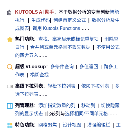
🤖
KUTOOLS AI 助手
：基于数据分析的变革创新
智能
执行
|
生成代码
|
创建自定义公式
|
数据分析及生
成图表
|
调用 Kutools Functions
……
热门功能
：
查找、高亮显示或标记重复项
|
删除空
白行
|
合并列或单元格且不丢失数据
|
不使用公式
的四舍五入
……
超级 VLookup
：
多条件查询
|
多值返回
|
跨多工
作表
|
模糊查找
……
高级下拉列表
：
轻松下拉列表
|
依赖下拉列表
|
多
选下拉列表
……
列管理器
：
添加指定数量的列
|
移动列
|
切换隐藏
列的显示状态
|
比较列与
选择相同/不同单元格
……
特色功能
：
网格聚焦
|
设计视图
|
增强编辑栏
|
工