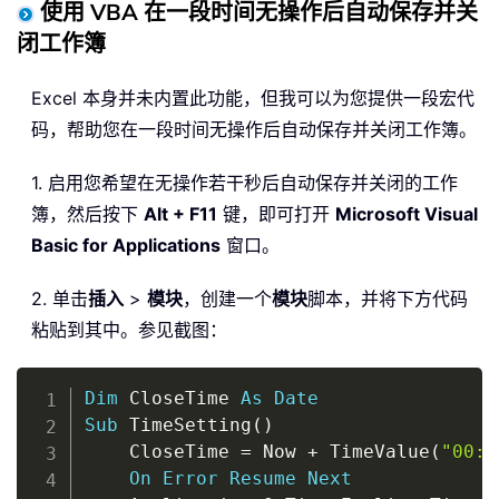
使用 VBA 在一段时间无操作后自动保存并关
闭工作簿
Excel 本身并未内置此功能，但我可以为您提供一段宏代
码，帮助您在一段时间无操作后自动保存并关闭工作簿。
1. 启用您希望在无操作若干秒后自动保存并关闭的工作
簿，然后按下
Alt + F11
键，即可打开
Microsoft Visual
Basic for Applications
窗口。
2. 单击
插入
>
模块
，创建一个
模块
脚本，并将下方代码
粘贴到其中。参见截图：
Copy
Dim
 CloseTime 
As
Date
Sub
 TimeSetting
(
)
    CloseTime 
=
 Now 
+
 TimeValue
(
"00:0
On
Error
Resume
Next