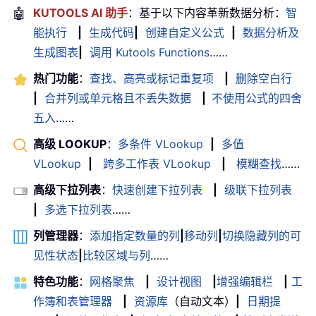
🤖
KUTOOLS AI 助手
：基于以下内容革新数据分析：
智
能执行
|
生成代码
|
创建自定义公式
|
数据分析及
生成图表
|
调用 Kutools Functions
……
热门功能
：
查找、高亮或标记重复项
|
删除空白行
|
合并列或单元格且不丢失数据
|
不使用公式的四舍
五入
……
高级 LOOKUP
：
多条件 VLookup
|
多值
VLookup
|
跨多工作表 VLookup
|
模糊查找
……
高级下拉列表
：
快速创建下拉列表
|
级联下拉列表
|
多选下拉列表
……
列管理器
：
添加指定数量的列
|
移动列
|
切换隐藏列的可
见性状态
|
比较区域与列
……
特色功能
：
网格聚焦
|
设计视图
|
增强编辑栏
|
工
作簿和表管理器
|
资源库
（自动文本）
|
日期提