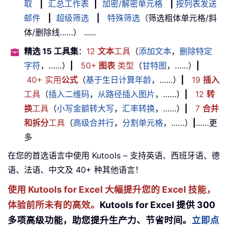
取
|
汇总工作表
|
加密/解密单元格
|
按列表发送
邮件
|
超级筛选
|
特殊筛选
（筛选粗体单元格/斜
体/删除线……） ......
精选 15 工具集
：
12
文本
工具
（
添加文本
，
删除特定
字符
，……）
|
50+
图表
类型
（
甘特图
，……）
|
40+ 实用
公式
（
基于生日计算年龄
，……）
|
19
插入
工具
（
插入二维码
，
从路径插入图片
，……）
|
12
转
换
工具
（
小写金额转大写
，
汇率转换
，……）
|
7
合并
和拆分
工具
（
高级合并行
，
分割单元格
，……）
|
……更
多
在您的首选语言中使用 Kutools – 支持英语、西班牙语、德
语、法语、中文及 40+ 种其他语言！
使用 Kutools for Excel 大幅提升您的 Excel 技能，
体验前所未有的高效。
Kutools for Excel 提供 300
多项高级功能，助您提升生产力、节省时间。
立即点