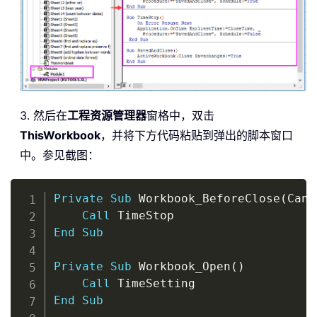
3. 然后在
工程资源管理器
窗格中，双击
ThisWorkbook
，并将下方代码粘贴到弹出的脚本窗口
中。参见截图：
Copy
Private
Sub
 Workbook_BeforeClose
(
Canc
Call
End
Sub
Private
Sub
 Workbook_Open
(
)
Call
End
Sub