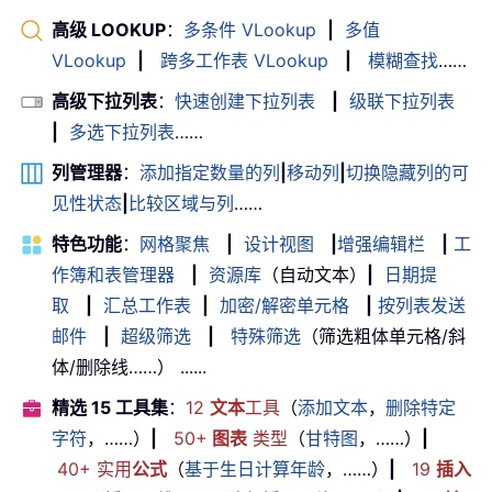
高级 LOOKUP
：
多条件 VLookup
|
多值
VLookup
|
跨多工作表 VLookup
|
模糊查找
……
高级下拉列表
：
快速创建下拉列表
|
级联下拉列表
|
多选下拉列表
……
列管理器
：
添加指定数量的列
|
移动列
|
切换隐藏列的可
见性状态
|
比较区域与列
……
特色功能
：
网格聚焦
|
设计视图
|
增强编辑栏
|
工
作簿和表管理器
|
资源库
（自动文本）
|
日期提
取
|
汇总工作表
|
加密/解密单元格
|
按列表发送
邮件
|
超级筛选
|
特殊筛选
（筛选粗体单元格/斜
体/删除线……） ......
精选 15 工具集
：
12
文本
工具
（
添加文本
，
删除特定
字符
，……）
|
50+
图表
类型
（
甘特图
，……）
|
40+ 实用
公式
（
基于生日计算年龄
，……）
|
19
插入