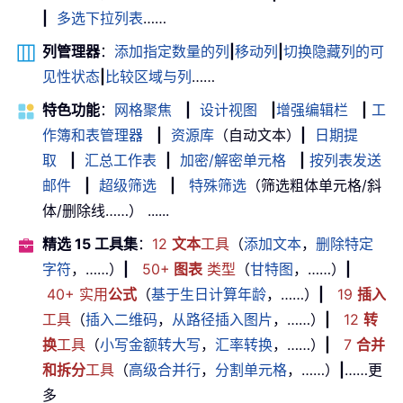
|
多选下拉列表
……
列管理器
：
添加指定数量的列
|
移动列
|
切换隐藏列的可
见性状态
|
比较区域与列
……
特色功能
：
网格聚焦
|
设计视图
|
增强编辑栏
|
工
作簿和表管理器
|
资源库
（自动文本）
|
日期提
取
|
汇总工作表
|
加密/解密单元格
|
按列表发送
邮件
|
超级筛选
|
特殊筛选
（筛选粗体单元格/斜
体/删除线……） ......
精选 15 工具集
：
12
文本
工具
（
添加文本
，
删除特定
字符
，……）
|
50+
图表
类型
（
甘特图
，……）
|
40+ 实用
公式
（
基于生日计算年龄
，……）
|
19
插入
工具
（
插入二维码
，
从路径插入图片
，……）
|
12
转
换
工具
（
小写金额转大写
，
汇率转换
，……）
|
7
合并
和拆分
工具
（
高级合并行
，
分割单元格
，……）
|
……更
多