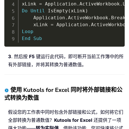
xLink 
=
 Application
.
ActiveWorkbook
.
Li
Do
Until
 IsEmpty
(
xLink
)
    Application
.
ActiveWorkbook
.
BreakL
    xLink 
=
 Application
.
ActiveWorkboo
Loop
End
Sub
3
. 然后按
F5
键运行此代码，即可断开当前工作簿中的所
有外部链接，并将其转换为普通数值。
使用 Kutools for Excel 同时将外部链接和公
式转换为数值
假设您的工作表中同时包含外部链接和公式，如何将它们
全部转换为普通数值？
Kutools for Excel
还提供了一项
强大功能——
转为实际值
，借助该功能，您可快速将公式