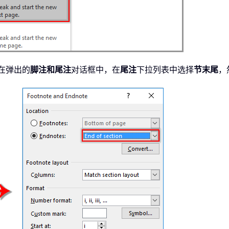
在弹出的
脚注和尾注
对话框中，在
尾注
下拉列表中选择
节末尾
，