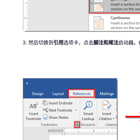
3. 然后切换到
引用
选项卡，点击
脚注和尾注
启动器。